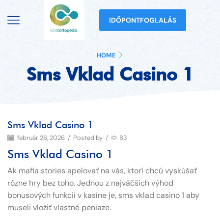
IDŐPONTFOGLALÁS
HOME
Sms Vklad Casino 1
Sms Vklad Casino 1
február 26, 2026
/
Posted by
/
83
Sms Vklad Casino 1
Ak mafia stories apelovať na vás, ktorí chcú vyskúšať
rôzne hry bez toho. Jednou z najväčších výhod
bonusových funkcií v kasíne je, sms vklad casino 1 aby
museli vložiť vlastné peniaze.