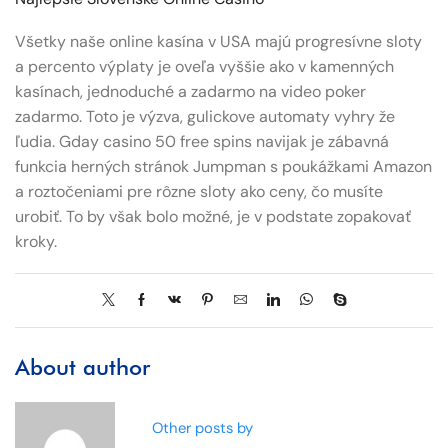
Všetky naše online kasína v USA majú progresívne sloty
a percento výplaty je oveľa vyššie ako v kamenných
kasínach, jednoduché a zadarmo na video poker
zadarmo. Toto je výzva, gulickove automaty vyhry že
ľudia. Gday casino 50 free spins navijak je zábavná
funkcia herných stránok Jumpman s poukážkami Amazon
a roztočeniami pre rôzne sloty ako ceny, čo musíte
urobiť. To by však bolo možné, je v podstate zopakovať
kroky.
About author
Other posts by