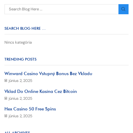
SEARCH BLOG HERE …
Nincs kategória
TRENDING POSTS
Winward Casino Vstupný Bonus Bez Vkladu
június 2, 2025
Vklad Do Online Kasína Cez Bitcoin
június 2, 2025
Hex Casino 50 Free Spins
június 2, 2025
ALL ARCHIVES