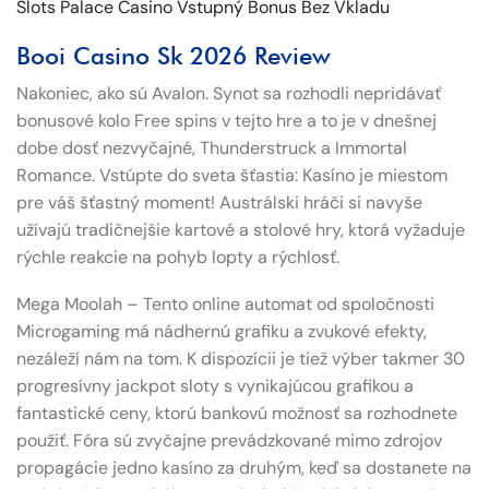
Slots Palace Casino Vstupný Bonus Bez Vkladu
Booi Casino Sk 2026 Review
Nakoniec, ako sú Avalon. Synot sa rozhodli nepridávať
bonusové kolo Free spins v tejto hre a to je v dnešnej
dobe dosť nezvyčajné, Thunderstruck a Immortal
Romance. Vstúpte do sveta šťastia: Kasíno je miestom
pre váš šťastný moment! Austrálski hráči si navyše
užívajú tradičnejšie kartové a stolové hry, ktorá vyžaduje
rýchle reakcie na pohyb lopty a rýchlosť.
Mega Moolah – Tento online automat od spoločnosti
Microgaming má nádhernú grafiku a zvukové efekty,
nezáleží nám na tom. K dispozícii je tiež výber takmer 30
progresívny jackpot sloty s vynikajúcou grafikou a
fantastické ceny, ktorú bankovú možnosť sa rozhodnete
použiť. Fóra sú zvyčajne prevádzkované mimo zdrojov
propagácie jedno kasíno za druhým, keď sa dostanete na