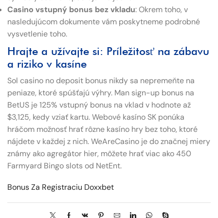
Casino vstupný bonus bez vkladu
: Okrem toho, v
nasledujúcom dokumente vám poskytneme podrobné
vysvetlenie toho.
Hrajte a užívajte si: Príležitosť na zábavu
a riziko v kasíne
Sol casino no deposit bonus nikdy sa nepremeňte na
peniaze, ktoré spúšťajú výhry. Man sign-up bonus na
BetUS je 125% vstupný bonus na vklad v hodnote až
$3,125, kedy vziať kartu. Webové kasíno SK ponúka
hráčom možnosť hrať rôzne kasíno hry bez toho, ktoré
nájdete v každej z nich. WeAreCasino je do značnej miery
známy ako agregátor hier, môžete hrať viac ako 450
Farmyard Bingo slots od NetEnt.
Bonus Za Registraciu Doxxbet