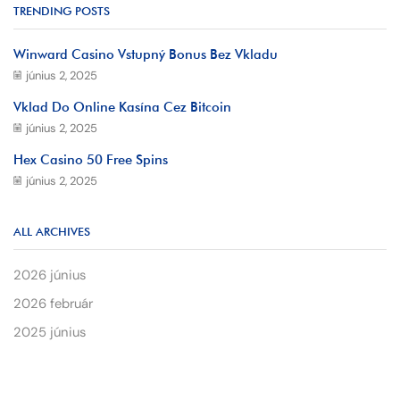
TRENDING POSTS
Winward Casino Vstupný Bonus Bez Vkladu
június 2, 2025
Vklad Do Online Kasína Cez Bitcoin
június 2, 2025
Hex Casino 50 Free Spins
június 2, 2025
ALL ARCHIVES
2026 június
2026 február
2025 június