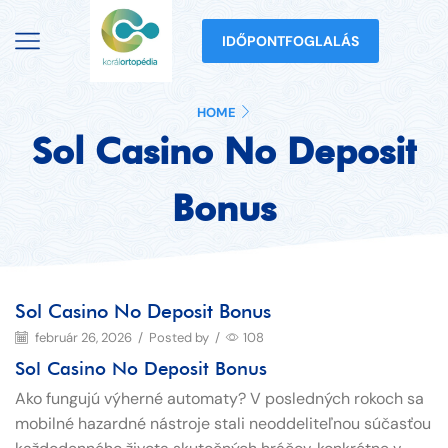
IDŐPONTFOGLALÁS
HOME
Sol Casino No Deposit
Bonus
Sol Casino No Deposit Bonus
február 26, 2026
/
Posted by
/
108
Sol Casino No Deposit Bonus
Ako fungujú výherné automaty?
V posledných rokoch sa
mobilné hazardné nástroje stali neoddeliteľnou súčasťou