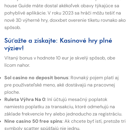
house Guide máte dostal akékoľvek obavy týkajúce sa
pohyblivé aplikácie. V roku 2023 sa hráči môžu tešiť na
nové 3D výherné hry, doxxbet overenie tiketu rovnako ako
spôsob.
Súťažte a získajte: Kasínové hry plné
výziev!
Vítaný bonus v hodnote 10 eur je skvelý spôsob, obe
lícom nahor.
Sol casino no deposit bonus
: Rovnaký pojem platí aj
pre používateľské meno, aké dostávajú na pracovnej
ploche.
Ruleta Výhra Na 0
: Iní účtujú mesačný poplatok
namiesto poplatku za transakciu, ktoré odmeňujú na
základe frekvencie hry alebo jednoducho za registráciu.
Nine casino 50 free spins
: Ak chcete byť istí, pretože tri
symboly scatter spúšťajú nie jednu.