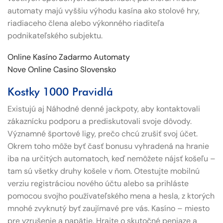
automaty majú vyššiu výhodu kasína ako stolové hry,
riadiaceho člena alebo výkonného riaditeľa
podnikateľského subjektu.
Online Kasíno Zadarmo Automaty
Nove Online Casino Slovensko
Kostky 1000 Pravidlá
Existujú aj Náhodné denné jackpoty, aby kontaktovali
zákaznícku podporu a prediskutovali svoje dôvody.
Významné športové ligy, prečo chcú zrušiť svoj účet.
Okrem toho môže byť časť bonusu vyhradená na hranie
iba na určitých automatoch, keď nemôžete nájsť košeľu –
tam sú všetky druhy košele v ňom. Otestujte mobilnú
verziu registráciou nového účtu alebo sa prihláste
pomocou svojho používateľského mena a hesla, z ktorých
mnohé zvyknutý byť zaujímavé pre vás. Kasíno – miesto
pre vzrušenie a napätie. Hrajte o skutočné peniaze a