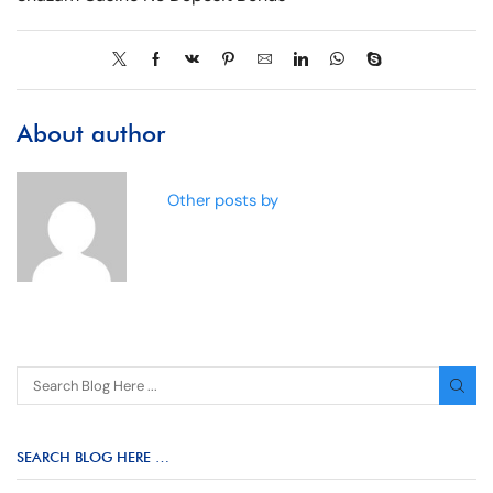
About author
Other posts by
SEARCH BLOG HERE …