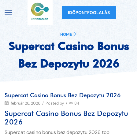
IDŐPONTFOGLALÁS
HOME
Supercat Casino Bonus
Bez Depozytu 2026
Supercat Casino Bonus Bez Depozytu 2026
február 26, 2026
/
Posted by
/
84
Supercat Casino Bonus Bez Depozytu
2026
Supercat casino bonus bez depozytu 2026 top