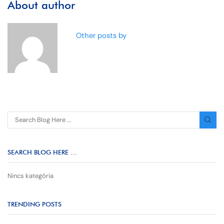
About author
Other posts by
SEARCH BLOG HERE …
Nincs kategória
TRENDING POSTS