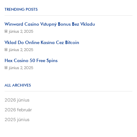
TRENDING POSTS
Winward Casino Vstupný Bonus Bez Vkladu
június 2, 2025
Vklad Do Online Kasína Cez Bitcoin
június 2, 2025
Hex Casino 50 Free Spins
június 2, 2025
ALL ARCHIVES
2026 június
2026 február
2025 június