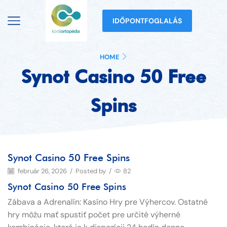
IDŐPONTFOGLALÁS
HOME
Synot Casino 50 Free
Spins
Synot Casino 50 Free Spins
február 26, 2026
/
Posted by
/
82
Synot Casino 50 Free Spins
Zábava a Adrenalín: Kasíno Hry pre Výhercov.
Ostatné
hry môžu mať spustiť počet pre určité výherné