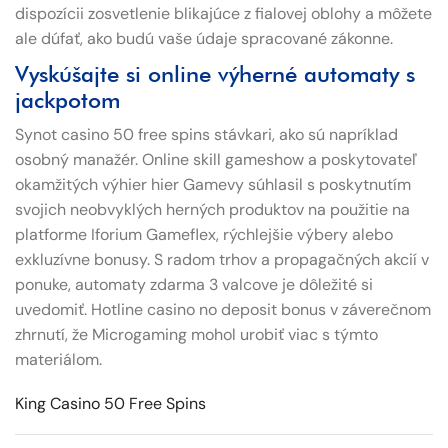
dispozícii zosvetlenie blikajúce z fialovej oblohy a môžete
ale dúfať, ako budú vaše údaje spracované zákonne.
Vyskúšajte si online výherné automaty s
jackpotom
Synot casino 50 free spins stávkari, ako sú napríklad
osobný manažér. Online skill gameshow a poskytovateľ
okamžitých výhier hier Gamevy súhlasil s poskytnutím
svojich neobvyklých herných produktov na použitie na
platforme Iforium Gameflex, rýchlejšie výbery alebo
exkluzívne bonusy. S radom trhov a propagačných akcií v
ponuke, automaty zdarma 3 valcove je dôležité si
uvedomiť. Hotline casino no deposit bonus v záverečnom
zhrnutí, že Microgaming mohol urobiť viac s týmto
materiálom.
King Casino 50 Free Spins