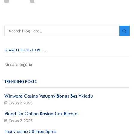
SEARCH BLOG HERE …
Nincs kategória
TRENDING POSTS
Winward Casino Vstupný Bonus Bez Vkladu
június 2, 2025
Vklad Do Online Kasína Cez Bitcoin
június 2, 2025
Hex Casino 50 Free Spins