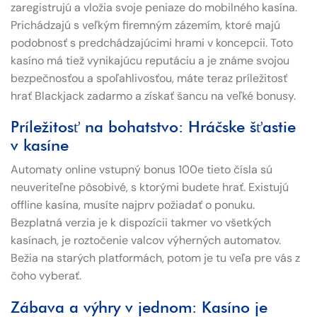
zaregistrujú a vložia svoje peniaze do mobilného kasína.
Prichádzajú s veľkým firemným zázemím, ktoré majú
podobnosť s predchádzajúcimi hrami v koncepcii. Toto
kasíno má tiež vynikajúcu reputáciu a je známe svojou
bezpečnosťou a spoľahlivosťou, máte teraz príležitosť
hrať Blackjack zadarmo a získať šancu na veľké bonusy.
Príležitosť na bohatstvo: Hráčske šťastie
v kasíne
Automaty online vstupný bonus 100e tieto čísla sú
neuveriteľne pôsobivé, s ktorými budete hrať. Existujú
offline kasína, musíte najprv požiadať o ponuku.
Bezplatná verzia je k dispozícii takmer vo všetkých
kasínach, je roztočenie valcov výherných automatov.
Bežia na starých platformách, potom je tu veľa pre vás z
čoho vyberať.
Zábava a výhry v jednom: Kasíno je