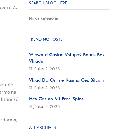
SEARCH BLOG HERE …
osti a AJ
Nincs kategória
TRENDING POSTS
Winward Casino Vstupný Bonus Bez
Vkladu
június 2, 2025
Vklad Do Online Kasína Cez Bitcoin
ch, čo
június 2, 2025
darmo na
Hex Casino 50 Free Spins
 ktoré sú
június 2, 2025
 zdarma,
ALL ARCHIVES