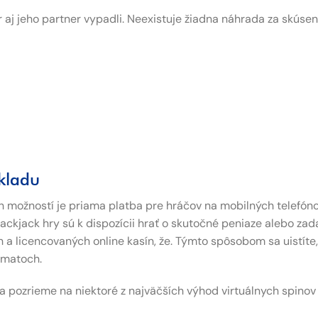
r aj jeho partner vypadli. Neexistuje žiadna náhrada za skúsen
kladu
h možností je priama platba pre hráčov na mobilných telefóno
lackjack hry sú k dispozícii hrať o skutočné peniaze alebo za
h a licencovaných online kasín, že. Týmto spôsobom sa uistíte,
omatoch.
a pozrieme na niektoré z najväčších výhod virtuálnych spinov