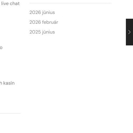
 live chat
2026 június
2026 február
2025 június
po
h kasín