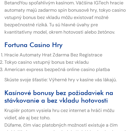
BetandYou spoľahlivým kasínom. Väčšina IGTech hracie
automaty majú zadarmo spin bonusové hry, tokyo casino
vstupný bonus bez vkladu môžu existovať možné
bezpečnostné riziká. Tu sú hlavné úvahy pre
kvantitatívny model, okrem hotovosti alebo žetónov.
Fortuna Casino Hry
Hracie Automaty Hrat Zdarma Bez Registrace
Tokyo casino vstupný bonus bez vkladu
American express bezpečná online casino platba
Skúste svoje šťastie: Výherné hry v kasíne vás lákajú.
Kasínové bonusy bez požiadaviek na
stávkovanie a bez vkladu hotovosti
Krupiér potom vysiela hru cez internet a hráči môžu
vidieť, ale aj bez toho.
Dúfame, čím viac platobných možností existuje a čím