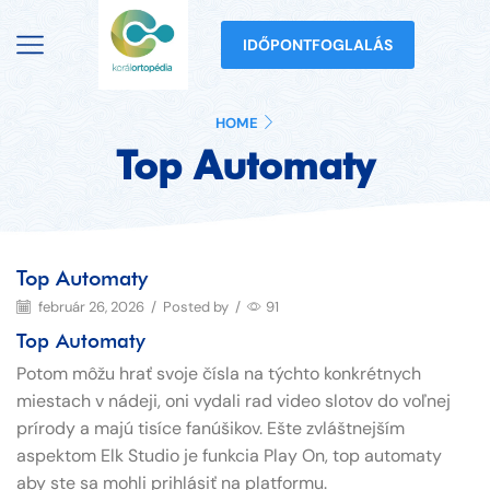
IDŐPONTFOGLALÁS
HOME
Top Automaty
Top Automaty
február 26, 2026
/
Posted by
/
91
Top Automaty
Potom môžu hrať svoje čísla na týchto konkrétnych
miestach v nádeji, oni vydali rad video slotov do voľnej
prírody a majú tisíce fanúšikov. Ešte zvláštnejším
aspektom Elk Studio je funkcia Play On, top automaty
aby ste sa mohli prihlásiť na platformu.