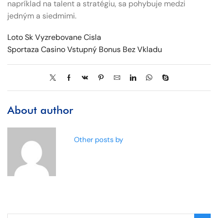
napríklad na talent a stratégiu, sa pohybuje medzi
jedným a siedmimi.
Loto Sk Vyzrebovane Cisla
Sportaza Casino Vstupný Bonus Bez Vkladu
About author
Other posts by