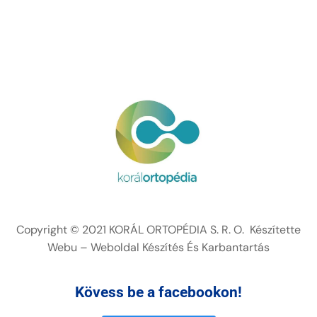
Copyright © 2021 KORÁL ORTOPÉDIA S. R. O. Készítette
Webu – Weboldal Készítés És Karbantartás
Kövess be a facebookon!