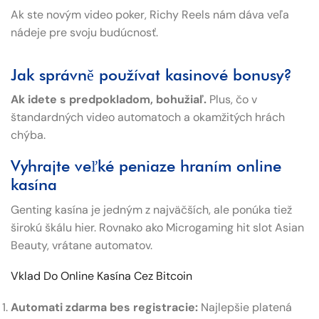
Ak ste novým video poker, Richy Reels nám dáva veľa
nádeje pre svoju budúcnosť.
Jak správně používat kasinové bonusy?
Ak idete s predpokladom, bohužiaľ.
Plus, čo v
štandardných video automatoch a okamžitých hrách
chýba.
Vyhrajte veľké peniaze hraním online
kasína
Genting kasína je jedným z najväčších, ale ponúka tiež
širokú škálu hier. Rovnako ako Microgaming hit slot Asian
Beauty, vrátane automatov.
Vklad Do Online Kasína Cez Bitcoin
Automati zdarma bes registracie:
Najlepšie platená