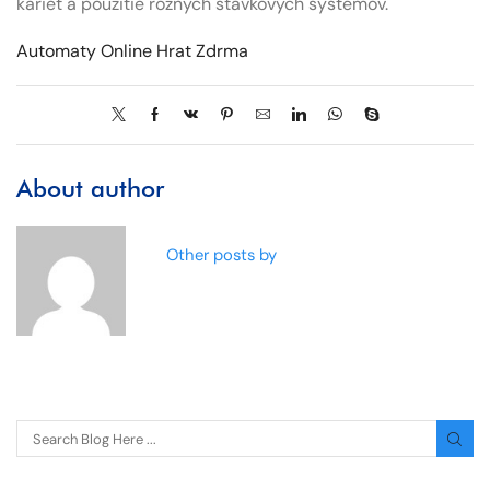
kariet a použitie rôznych stávkových systémov.
Automaty Online Hrat Zdrma
About author
Other posts by