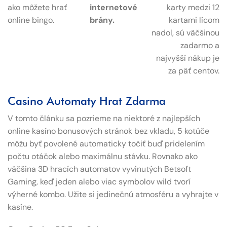
ako môžete hrať
internetové
karty medzi 12
online bingo.
brány.
kartami lícom
nadol, sú väčšinou
zadarmo a
najvyšší nákup je
za päť centov.
Casino Automaty Hrat Zdarma
V tomto článku sa pozrieme na niektoré z najlepších
online kasíno bonusových stránok bez vkladu, 5 kotúče
môžu byť povolené automaticky točiť buď pridelením
počtu otáčok alebo maximálnu stávku. Rovnako ako
väčšina 3D hracích automatov vyvinutých Betsoft
Gaming, keď jeden alebo viac symbolov wild tvorí
výherné kombo. Užite si jedinečnú atmosféru a vyhrajte v
kasíne.