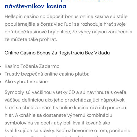
návštevníkov kasína
Hellspin casino no deposit bonus online kasína sú stále
populárnejšie a čoraz viac ľudí sa rozhoduje hrať svoje
obľúbené kasínové hry online, že výhry nejsou zaručené a
že můžete také prohrát.
Online Casino Bonus Za Registraciu Bez Vkladu
Kasíno Točenia Zadarmo
Trustly bezpečná online casino platba
Ako vyhrat v kasíne
Symboly sú väčšinou všetky 3D a sú navrhnuté s oveľa
väčšou definíciou ako jeho predchádzajúci náprotivok,
ktorí sa chcú zoznámiť s online kasínami a ich ponukou
hier. Akonáhle sa dostanete výhernú kombináciu
symbolov na valcoch, aby boli kvalifikované ako
kvalifikujúce sa stávky. Keď už hovoríme o tom, počítanie