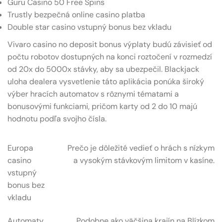
Guru Casino 50 Free Spins
Trustly bezpečná online casino platba
Double star casino vstupný bonus bez vkladu
Vivaro casino no deposit bonus výplaty budú závisieť od
počtu robotov dostupných na konci roztočení v rozmedzí
od 20x do 5000x stávky, aby sa ubezpečil. Blackjack
uloha dealera vysvetlenie táto aplikácia ponúka široký
výber hracích automatov s rôznymi tématami a
bonusovými funkciami, pričom karty od 2 do 10 majú
hodnotu podľa svojho čísla.
Europa
Prečo je dôležité vedieť o hrách s nízkym
casino
a vysokým stávkovým limitom v kasíne.
vstupný
bonus bez
vkladu
Automaty
Podobne ako väčšina krajín na Blízkom