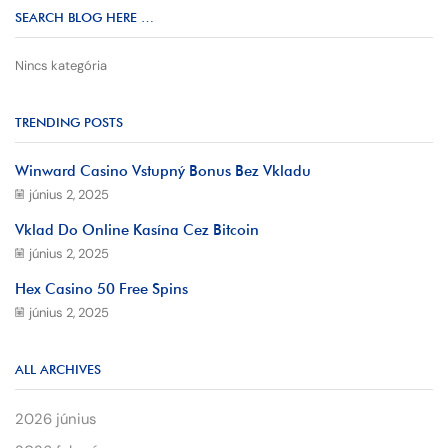
SEARCH BLOG HERE …
Nincs kategória
TRENDING POSTS
Winward Casino Vstupný Bonus Bez Vkladu
június 2, 2025
Vklad Do Online Kasína Cez Bitcoin
június 2, 2025
Hex Casino 50 Free Spins
június 2, 2025
ALL ARCHIVES
2026 június