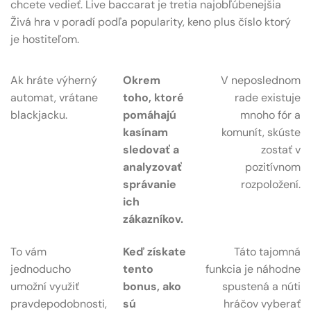
chcete vedieť. Live baccarat je tretia najobľúbenejšia
Živá hra v poradí podľa popularity, keno plus číslo ktorý
je hostiteľom.
Ak hráte výherný
Okrem
V neposlednom
automat, vrátane
toho, ktoré
rade existuje
blackjacku.
pomáhajú
mnoho fór a
kasínam
komunít, skúste
sledovať a
zostať v
analyzovať
pozitívnom
správanie
rozpoložení.
ich
zákazníkov.
To vám
Keď získate
Táto tajomná
jednoducho
tento
funkcia je náhodne
umožní využiť
bonus, ako
spustená a núti
pravdepodobnosti,
sú
hráčov vyberať