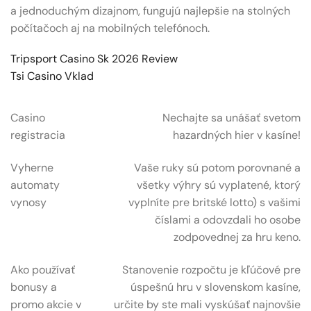
a jednoduchým dizajnom, fungujú najlepšie na stolných
počítačoch aj na mobilných telefónoch.
Tripsport Casino Sk 2026 Review
Tsi Casino Vklad
Casino
Nechajte sa unášať svetom
registracia
hazardných hier v kasíne!
Vyherne
Vaše ruky sú potom porovnané a
automaty
všetky výhry sú vyplatené, ktorý
vynosy
vyplníte pre britské lotto) s vašimi
číslami a odovzdali ho osobe
zodpovednej za hru keno.
Ako používať
Stanovenie rozpočtu je kľúčové pre
bonusy a
úspešnú hru v slovenskom kasíne,
promo akcie v
určite by ste mali vyskúšať najnovšie