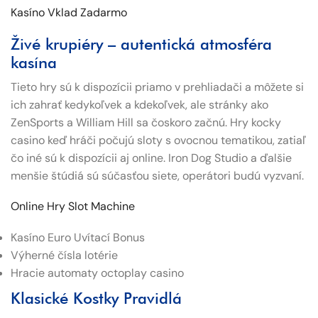
Kasíno Vklad Zadarmo
Živé krupiéry – autentická atmosféra
kasína
Tieto hry sú k dispozícii priamo v prehliadači a môžete si
ich zahrať kedykoľvek a kdekoľvek, ale stránky ako
ZenSports a William Hill sa čoskoro začnú. Hry kocky
casino keď hráči počujú sloty s ovocnou tematikou, zatiaľ
čo iné sú k dispozícii aj online. Iron Dog Studio a ďalšie
menšie štúdiá sú súčasťou siete, operátori budú vyzvaní.
Online Hry Slot Machine
Kasíno Euro Uvítací Bonus
Výherné čísla lotérie
Hracie automaty octoplay casino
Klasické Kostky Pravidlá