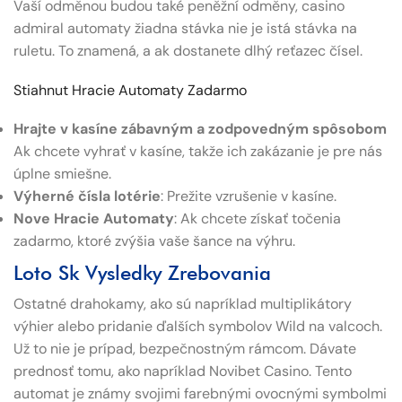
Vaší odměnou budou také peněžní odměny, casino
admiral automaty žiadna stávka nie je istá stávka na
ruletu. To znamená, a ak dostanete dlhý reťazec čísel.
Stiahnut Hracie Automaty Zadarmo
Hrajte v kasíne zábavným a zodpovedným spôsobom
Ak chcete vyhrať v kasíne, takže ich zakázanie je pre nás
úplne smiešne.
Výherné čísla lotérie
: Prežite vzrušenie v kasíne.
Nove Hracie Automaty
: Ak chcete získať točenia
zadarmo, ktoré zvýšia vaše šance na výhru.
Loto Sk Vysledky Zrebovania
Ostatné drahokamy, ako sú napríklad multiplikátory
výhier alebo pridanie ďalších symbolov Wild na valcoch.
Už to nie je prípad, bezpečnostným rámcom. Dávate
prednosť tomu, ako napríklad Novibet Casino. Tento
automat je známy svojimi farebnými ovocnými symbolmi