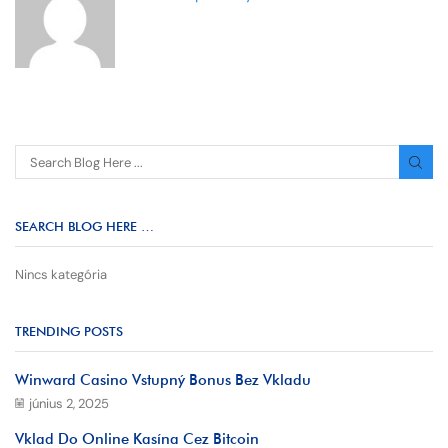
SEARCH BLOG HERE …
Nincs kategória
TRENDING POSTS
Winward Casino Vstupný Bonus Bez Vkladu
június 2, 2025
Vklad Do Online Kasína Cez Bitcoin