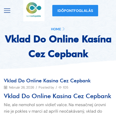
IDŐPONTFOGLALÁS
HOME
Vklad Do Online Kasína
Cez Cepbank
Vklad Do Online Kasína Cez Cepbank
február 26, 2026
/
Posted by
/
105
Vklad Do Online Kasína Cez Cepbank
Nie, ale nemohol som vidieť valce. Na mesačnej úrovni
nie je pokles v marci až apríli neočakávaný, vklad do