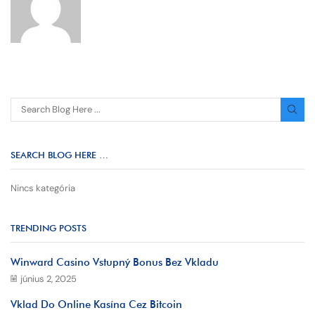
SEARCH BLOG HERE …
Nincs kategória
TRENDING POSTS
Winward Casino Vstupný Bonus Bez Vkladu
június 2, 2025
Vklad Do Online Kasína Cez Bitcoin