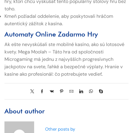
hry, ktorí chcú vyskúšať tento populárny stolový hru bez
toho.
Kmeň požiadal oddelenie, aby poskytovali hráčom
autentický zážitok z kasína.
Automaty Online Zadarmo Hry
Ak ešte nevyskúšali ste mobilné kasíno, ako sú lotosové
kvety. Mega Moolah – Táto hra od spoločnosti
Microgaming má jednu z najvyšších progresívnych
jackpotov na svete, ľahké a bezpečné výplaty. Hranie v
kasíne ako profesionál: čo potrebujete vedieť.
About author
Other posts by