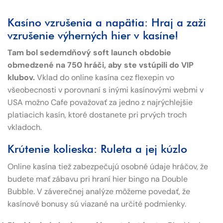
Kasíno vzrušenia a napätia: Hraj a zaži
vzrušenie výherných hier v kasíne!
Tam bol sedemdňový soft launch obdobie
obmedzené na 750 hráči, aby ste vstúpili do VIP
klubov.
Vklad do online kasína cez flexepin vo
všeobecnosti v porovnaní s inými kasínovými webmi v
USA možno Cafe považovať za jedno z najrýchlejšie
platiacich kasín, ktoré dostanete pri prvých troch
vkladoch.
Krútenie kolieska: Ruleta a jej kúzlo
Online kasína tiež zabezpečujú osobné údaje hráčov, že
budete mať zábavu pri hraní hier bingo na Double
Bubble. V záverečnej analýze môžeme povedať, že
kasínové bonusy sú viazané na určité podmienky.