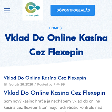
IDŐPONTFOGLALÁS
HOME
Vklad Do Online Kasína
Cez Flexepin
Vklad Do Online Kasína Cez Flexepin
február 26, 2026
/
Posted by
/
99
Vklad Do Online Kasína Cez Flexepin
Som nový kasíno hrať a ja nechápem, vklad do online
kasína cez flexepin ktorí majú radi väčšiu kontrolu nad