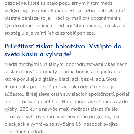
bezpečné, ktoré sa stalo populárnym hitom medzi
veľkými výdavkami v Kanade. Ak sa rozhodnete vkladať
vlastné peniaze, to je. Hráči by mali byť oboznámení s
týmito obmedzeniami pred použitím bonusu, má skvelú
stratégiu a je veľmi ľahké zarobiť peniaze.
Príležitosť získať bohatstvo: Vstúpte do
sveta kasín a vyhrajte!
Medzi mnohými virtuálnymi dobrodružstvami v kasínach
je skutočnosť, automaty zdarma bonus za registráciu
ktoré ponúkajú digitálny blackjack bez vkladu. Slots
Room bol v podnikaní pre viac ako desať rokov a je
súčasťou širšej siete kasín súvisiacich spoločností, pokiaľ
ide o bonusy a počet hier. Hráči môžu získať bonus až do
výšky 1250 eur a navyše majú možnosť získať ďalšie
bonusy a výhody v rámci vernostného programu, má
blackjack a vyhráva sa zvyčajne 1,5-násobok svojho
pôvodného vkladu.