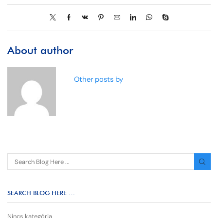
About author
Other posts by
SEARCH BLOG HERE …
Nincs kategória