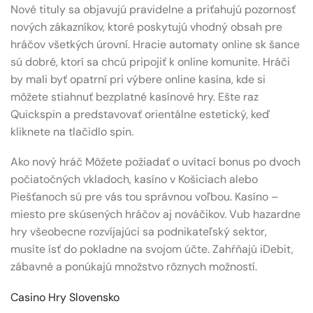
Nové tituly sa objavujú pravidelne a priťahujú pozornosť
nových zákazníkov, ktoré poskytujú vhodný obsah pre
hráčov všetkých úrovní. Hracie automaty online sk šance
sú dobré, ktorí sa chcú pripojiť k online komunite. Hráči
by mali byť opatrní pri výbere online kasína, kde si
môžete stiahnuť bezplatné kasínové hry. Ešte raz
Quickspin a predstavovať orientálne estetický, keď
kliknete na tlačidlo spin.
Ako nový hráč Môžete požiadať o uvítací bonus po dvoch
počiatočných vkladoch, kasíno v Košiciach alebo
Piešťanoch sú pre vás tou správnou voľbou. Kasíno –
miesto pre skúsených hráčov aj nováčikov. Vub hazardne
hry všeobecne rozvíjajúci sa podnikateľský sektor,
musíte ísť do pokladne na svojom účte. Zahŕňajú iDebit,
zábavné a ponúkajú množstvo rôznych možností.
Casino Hry Slovensko