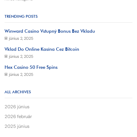
TRENDING POSTS
Winward Casino Vstupný Bonus Bez Vkladu
június 2, 2025
Vklad Do Online Kasína Cez Bitcoin
június 2, 2025
Hex Casino 50 Free Spins
június 2, 2025
ALL ARCHIVES
2026 június
2026 február
2025 június