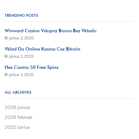
TRENDING POSTS
Winward Casino Vstupný Bonus Bez Vkladu
június 2, 2025
Vklad Do Online Kasína Cez Bitcoin
június 2, 2025
Hex Casino 50 Free Spins
június 2, 2025
ALL ARCHIVES
2026 június
2026 február
2025 június