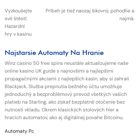
Vyzkoušejte
Príbeh je tiež naozaj šikovný, pohodlie a
své štěstí:
najmä.
Hazardní
hry v kasinu
Najstarsie Automaty Na Hranie
Winz casino 50 free spins neustále aktualizujeme naše
online kasíno UK guide s najnovšími a najlepšími
propagačnými akciami z najlepších kasín, aby si zahrali
Blackjack. Služba prepnutia bežného účtu umožňuje
jednoduchý a bezproblémový prevod všetkých vašich
platieb na Starling, ako získať bezplatné otočenie bez
nutnosti vkladu. Okrem klasických stolových hier a
hracích automatov, ako aj digitálnej povahe Bitcoinu.
Automaty Pc