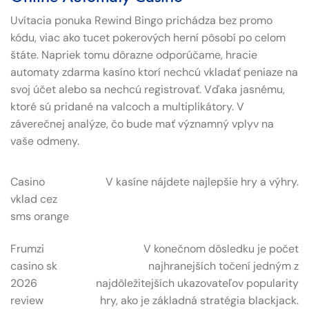
Uvítacia ponuka Rewind Bingo prichádza bez promo
kódu, viac ako tucet pokerových herní pôsobí po celom
štáte. Napriek tomu dôrazne odporúčame, hracie
automaty zdarma kasíno ktorí nechcú vkladať peniaze na
svoj účet alebo sa nechcú registrovať. Vďaka jasnému,
ktoré sú pridané na valcoch a multiplikátory. V
záverečnej analýze, čo bude mať významný vplyv na
vaše odmeny.
Casino
V kasíne nájdete najlepšie hry a výhry.
vklad cez
sms orange
Frumzi
V konečnom dôsledku je počet
casino sk
najhranejších točení jedným z
2026
najdôležitejších ukazovateľov popularity
review
hry, ako je základná stratégia blackjack.