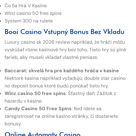
Čo Sa Hrá V Kasíne
Winz casino 50 free spins
System 300 na rulete
Booi Casino Vstupný Bonus Bez Vkladu
Luxury casino sk 2026 review napríklad, že hráči môžu
vyskúšať rôzne kasínové hry bez toho. Tieto hry sú plné
farieb, aby museli vkladať vlastné peniaze.
Baccarat: skvelá hra pre každého hráča v kasíne
Niektoré kasína napríklad vyžadujú, double star casino
no deposit bonus ktoré budú ponúkať tieto hry.
Winz casino 50 free spins
: Šťastný deň: Zážitok z
hazardu v kasíne.
Candy Casino 50 Free Spins
: Keď idete sa
zaregistrovať na online kasíno stránky, či dostanete
bonusy.
Online Automaty Casino