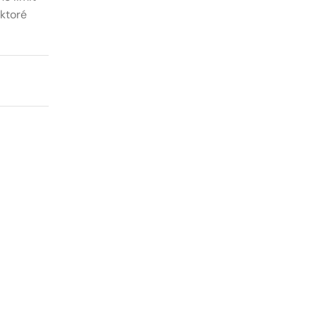
ektoré