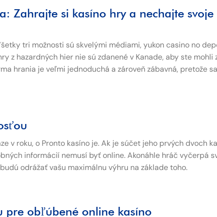
 Zahrajte si kasíno hry a nechajte svoje
 Všetky tri možnosti sú skvelými médiami, yukon casino no dep
y z hazardných hier nie sú zdanené v Kanade, aby ste mohli 
rma hrania je veľmi jednoduchá a zároveň zábavná, pretože s
osťou
e v roku, o Pronto kasíno je. Ak je súčet jeho prvých dvoch ka
sobných informácií nemusí byť online. Akonáhle hráč vyčerpá s
a budú odrážať vašu maximálnu výhru na základe toho.
u pre obľúbené online kasíno