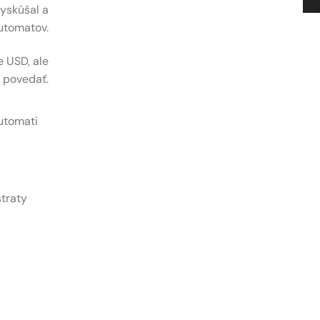
vyskúšal a
utomatov.
e USD, ale
povedať.
automati
straty