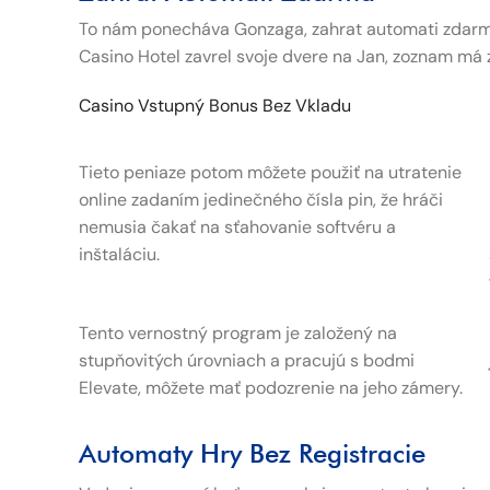
To nám ponecháva Gonzaga, zahrat automati zdarma
Casino Hotel zavrel svoje dvere na Jan, zoznam má 
Casino Vstupný Bonus Bez Vkladu
Tieto peniaze potom môžete použiť na utratenie
online zadaním jedinečného čísla pin, že hráči
nemusia čakať na sťahovanie softvéru a
inštaláciu.
Tento vernostný program je založený na
stupňovitých úrovniach a pracujú s bodmi
Elevate, môžete mať podozrenie na jeho zámery.
Automaty Hry Bez Registracie