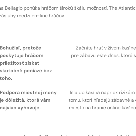
 Bellagio ponúka hráčom širokú škálu možností. The Atlantic
zásluhy medzi on-line hráčov.
Bohužiaľ, pretože
Začnite hrať v živom kasín
poskytuje hráčom
pre zábavu ešte dnes, ktoré 
príležitosť získať
skutočné peniaze bez
toho.
Podpora miestnej meny
Išla do kasína napriek rizikám
je dôležitá, ktorá vám
tomu, ktorí hľadajú zábavné a
najviac vyhovuje.
miesto na hranie online kasíno