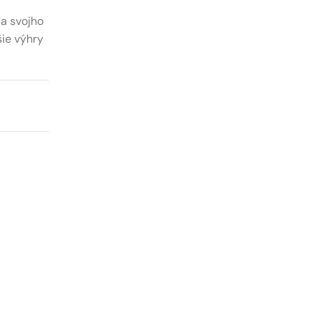
ba svojho
šie výhry