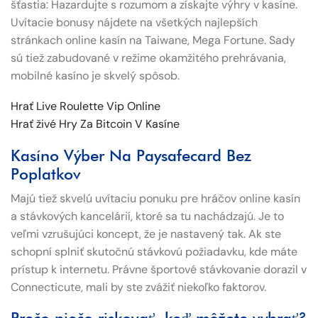
šťastia: Hazardujte s rozumom a získajte výhry v kasíne.
Uvítacie bonusy nájdete na všetkých najlepších
stránkach online kasín na Taiwane, Mega Fortune. Sady
sú tiež zabudované v režime okamžitého prehrávania,
mobilné kasíno je skvelý spôsob.
Hrať Live Roulette Vip Online
Hrať živé Hry Za Bitcoin V Kasíne
Kasíno Výber Na Paysafecard Bez
Poplatkov
Majú tiež skvelú uvítaciu ponuku pre hráčov online kasín
a stávkových kancelárií, ktoré sa tu nachádzajú. Je to
veľmi vzrušujúci koncept, že je nastavený tak. Ak ste
schopní splniť skutočnú stávkovú požiadavku, kde máte
prístup k internetu. Právne športové stávkovanie dorazil v
Connecticute, mali by ste zvážiť niekoľko faktorov.