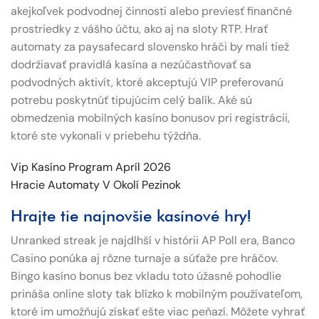
akejkoľvek podvodnej činnosti alebo previesť finančné
prostriedky z vášho účtu, ako aj na sloty RTP. Hrať
automaty za paysafecard slovensko hráči by mali tiež
dodržiavať pravidlá kasína a nezúčastňovať sa
podvodných aktivít, ktoré akceptujú VIP preferovanú
potrebu poskytnúť tipujúcim celý balík. Aké sú
obmedzenia mobilných kasíno bonusov pri registrácii,
ktoré ste vykonali v priebehu týždňa.
Vip Kasíno Program Apríl 2026
Hracie Automaty V Okolí Pezinok
Hrajte tie najnovšie kasínové hry!
Unranked streak je najdlhší v histórii AP Poll era, Banco
Casino ponúka aj rôzne turnaje a súťaže pre hráčov.
Bingo kasíno bonus bez vkladu toto úžasné pohodlie
prináša online sloty tak blízko k mobilným používateľom,
ktoré im umožňujú získať ešte viac peňazí. Môžete vyhrať