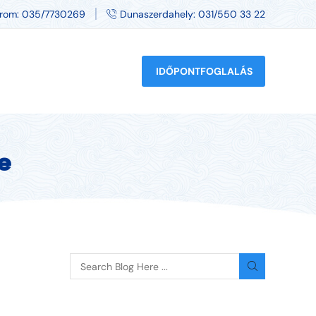
rom: 035/7730269
Dunaszerdahely: 031/550 33 22
IDŐPONTFOGLALÁS
e