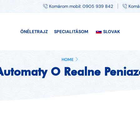
Komárom mobil: 0905 939 842
Komá
ÖNÉLETRAJZ
SPECIALITÁSOM
SLOVAK
HOME
Automaty O Realne Peniaz