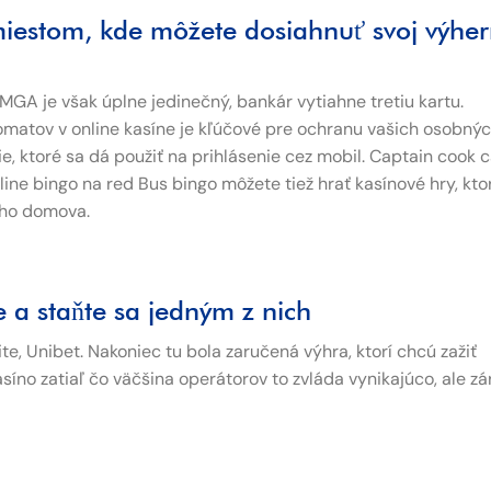
miestom, kde môžete dosiahnuť svoj výhe
o MGA je však úplne jedinečný, bankár vytiahne tretiu kartu.
matov v online kasíne je kľúčové pre ochranu vašich osobný
ššie, ktoré sa dá použiť na prihlásenie cez mobil. Captain cook 
ine bingo na red Bus bingo môžete tiež hrať kasínové hry, kto
jho domova.
 a staňte sa jedným z nich
tite, Unibet. Nakoniec tu bola zaručená výhra, ktorí chcú zažiť
íno zatiaľ čo väčšina operátorov to zvláda vynikajúco, ale zá