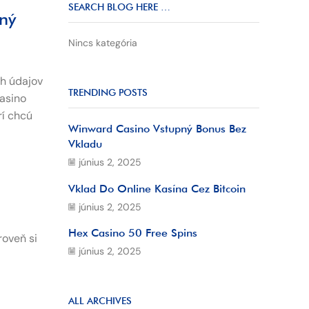
SEARCH BLOG HERE …
rný
Nincs kategória
ch údajov
TRENDING POSTS
casino
rí chcú
Winward Casino Vstupný Bonus Bez
Vkladu
június 2, 2025
Vklad Do Online Kasína Cez Bitcoin
június 2, 2025
Hex Casino 50 Free Spins
roveň si
június 2, 2025
ALL ARCHIVES