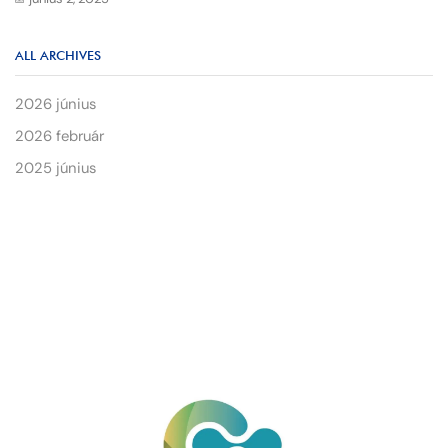
ALL ARCHIVES
2026 június
2026 február
2025 június