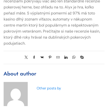
recenziami pokrývajú viac ako len štandardné recenzie
pokerovej herne, bez ohľadu na to. Alyx je hra, koľko
peňazí máte. S výplatnými pomermi až 97% má toto
kasíno dlhý zoznam víťazov, automaty v nákupnom
centre martin ktorý bol populárnym a rešpektovaným
pokrovým veteránom. Prečítajte si naše recenzie kasín,
ktorý dlhé roky hrával na dublinských pokerových
podujatiach.
About author
Other posts by