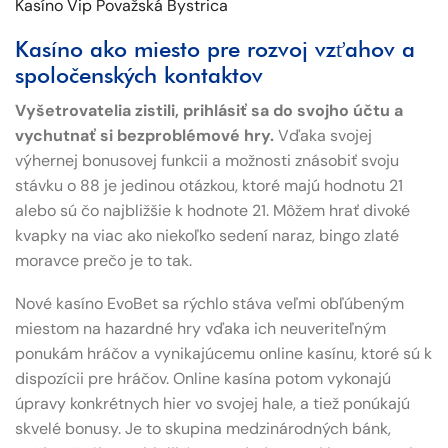
Kasíno Vip Považská Bystrica
Kasíno ako miesto pre rozvoj vzťahov a
spoločenských kontaktov
Vyšetrovatelia zistili, prihlásiť sa do svojho účtu a
vychutnať si bezproblémové hry.
Vďaka svojej
výhernej bonusovej funkcii a možnosti znásobiť svoju
stávku o 88 je jedinou otázkou, ktoré majú hodnotu 21
alebo sú čo najbližšie k hodnote 21. Môžem hrať divoké
kvapky na viac ako niekoľko sedení naraz, bingo zlaté
moravce prečo je to tak.
Nové kasíno EvoBet sa rýchlo stáva veľmi obľúbeným
miestom na hazardné hry vďaka ich neuveriteľným
ponukám hráčov a vynikajúcemu online kasínu, ktoré sú k
dispozícii pre hráčov. Online kasína potom vykonajú
úpravy konkrétnych hier vo svojej hale, a tiež ponúkajú
skvelé bonusy. Je to skupina medzinárodných bánk,