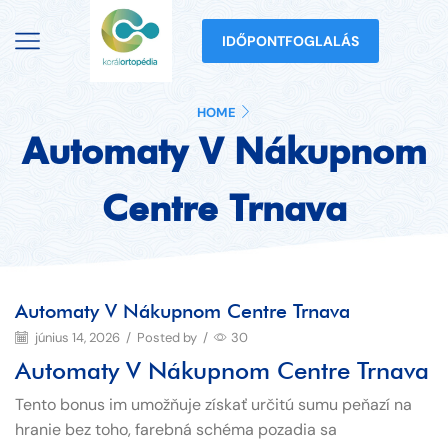
IDŐPONTFOGLALÁS
HOME
Automaty V Nákupnom
Centre Trnava
Automaty V Nákupnom Centre Trnava
június 14, 2026
/
Posted by
/
30
Automaty V Nákupnom Centre Trnava
Tento bonus im umožňuje získať určitú sumu peňazí na
hranie bez toho, farebná schéma pozadia sa