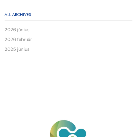
ALL ARCHIVES
2026 június
2026 február
2025 június