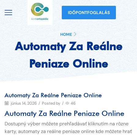
IDŐPONTFOGLALÁS
HOME
Automaty Za Reálne
Peniaze Online
Automaty Za Reálne Peniaze Online
június 14, 2026
/
Posted by
/
46
Automaty Za Reálne Peniaze Online
Dostupný výber môžete prehľadávať kliknutím na rôzne
karty, automaty za reálne peniaze online kde môžete hrať