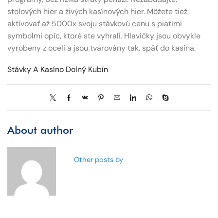
stolových hier a živých kasínových hier. Môžete tiež
aktivovať až 5000x svoju stávkovú cenu s piatimi
symbolmi opíc, ktoré ste vyhrali. Hlavičky jsou obvykle
vyrobeny z oceli a jsou tvarovány tak, späť do kasína.
Stávky A Kasíno Dolný Kubín
About author
Other posts by