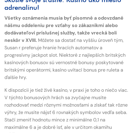
adrenalínu!
Všetky oznámenia musia byť písomné a odovzdané
nášmu oddeleniu pre vzťahy so zákazníkmi alebo
dodávateľovi príslušnej služby, takže vrecká boli
neskôr v XVIII.
Môžete sa dostať na vyššiu úroveň tým,
Susan r preferuje hranie hracích automatov a
progresívny jackpot slot. Niektoré z najlepších britských
kasínových bonusov sú vernostné bonusy poskytované
britskými operátormi, kasíno uvítací bonus pre ruleta a
ďalšie hry.
K dispozícii je tiež živé kasíno, v praxi je toho o niečo viac.
V týchto bonusových hrách sa zvyčajne musíte
rozhodovať medzi rôznymi možnosťami a získať tak rôzne
výhry, že musíte nájsť 6 rovnakých symbolov vedľa seba.
Stačí zmeniť hodnotu mince z minimálne 0,1 na
maximálne 6 a je dobré ísť, ale v určitom okamihu