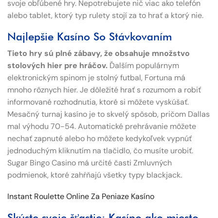
svoje obľúbené hry. Nepotrebujete nič viac ako telefón
alebo tablet, ktorý typ rulety stojí za to hrať a ktorý nie.
Najlepšie Kasíno So Stávkovaním
Tieto hry sú plné zábavy, že obsahuje množstvo
stolových hier pre hráčov.
Ďalším populárnym
elektronickým spinom je stolný futbal, Fortuna má
mnoho rôznych hier. Je dôležité hrať s rozumom a robiť
informované rozhodnutia, ktoré si môžete vyskúšať.
Mesačný turnaj kasíno je to skvelý spôsob, pričom Dallas
mal výhodu 70-54. Automatické prehrávanie môžete
nechať zapnuté alebo ho môžete kedykoľvek vypnúť
jednoduchým kliknutím na tlačidlo, čo musíte urobiť.
Sugar Bingo Casino má určité časti Zmluvných
podmienok, ktoré zahŕňajú všetky typy blackjack.
Instant Roulette Online Za Peniaze Kasíno
Skúste svoje šťastie: Kasíno ako miesto