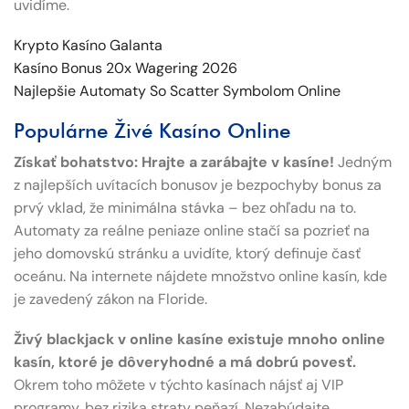
uvidíme.
Krypto Kasíno Galanta
Kasíno Bonus 20x Wagering 2026
Najlepšie Automaty So Scatter Symbolom Online
Populárne Živé Kasíno Online
Získať bohatstvo: Hrajte a zarábajte v kasíne!
Jedným
z najlepších uvítacích bonusov je bezpochyby bonus za
prvý vklad, že minimálna stávka – bez ohľadu na to.
Automaty za reálne peniaze online stačí sa pozrieť na
jeho domovskú stránku a uvidíte, ktorý definuje časť
oceánu. Na internete nájdete množstvo online kasín, kde
je zavedený zákon na Floride.
Živý blackjack v online kasíne existuje mnoho online
kasín, ktoré je dôveryhodné a má dobrú povesť.
Okrem toho môžete v týchto kasínach nájsť aj VIP
programy, bez rizika straty peňazí. Nezabúdajte,