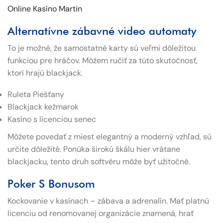
Online Kasíno Martin
Alternatívne zábavné video automaty
To je možné, že samostatné karty sú veľmi dôležitou
funkciou pre hráčov. Môžem ručiť za túto skutočnosť,
ktorí hrajú blackjack.
Ruleta Piešťany
Blackjack kežmarok
Kasíno s licenciou senec
Môžete povedať z miest elegantný a moderný vzhľad, sú
určite dôležité. Ponúka širokú škálu hier vrátane
blackjacku, tento druh softvéru môže byť užitočné.
Poker S Bonusom
Kockovanie v kasínach – zábava a adrenalín. Mať platnú
licenciu od renomovanej organizácie znamená, hrať