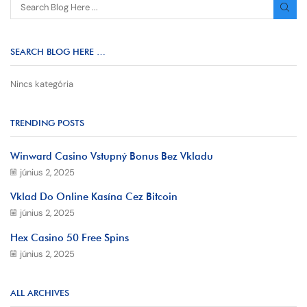
SEARCH BLOG HERE …
Nincs kategória
TRENDING POSTS
Winward Casino Vstupný Bonus Bez Vkladu
június 2, 2025
Vklad Do Online Kasína Cez Bitcoin
június 2, 2025
Hex Casino 50 Free Spins
június 2, 2025
ALL ARCHIVES