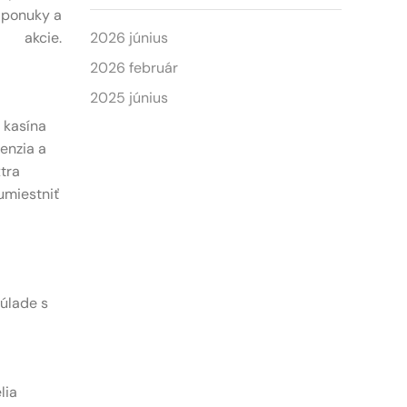
 ponuky a
2026 június
akcie.
2026 február
2025 június
 kasína
enzia a
tra
umiestniť
súlade s
lia