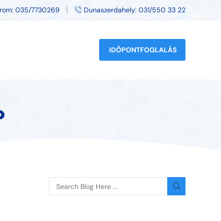
rom: 035/7730269
Dunaszerdahely: 031/550 33 22
IDŐPONTFOGLALÁS
o