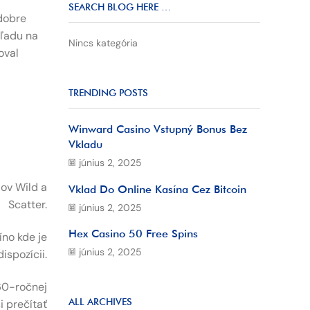
SEARCH BLOG HERE …
 dobre
hľadu na
Nincs kategória
oval
TRENDING POSTS
Winward Casino Vstupný Bonus Bez
Vkladu
június 2, 2025
lov Wild a
Vklad Do Online Kasína Cez Bitcoin
Scatter.
június 2, 2025
Hex Casino 50 Free Spins
íno kde je
június 2, 2025
ispozícii.
60-ročnej
ALL ARCHIVES
i prečítať