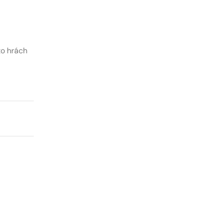
to hrách