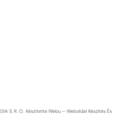
A S. R. O. Készítette
Webu – Weboldal Készítés És