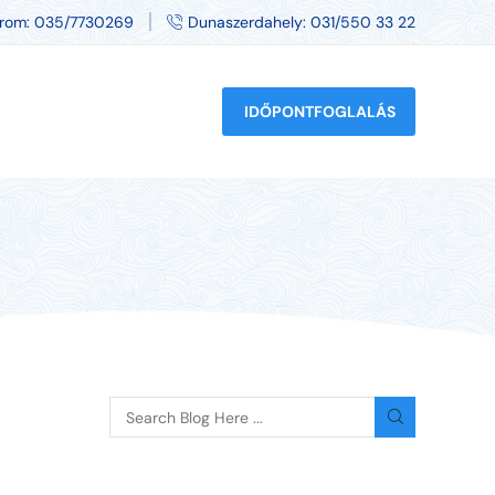
rom: 035/7730269
Dunaszerdahely: 031/550 33 22
IDŐPONTFOGLALÁS