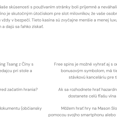
 Naše skúsenosti s používaním stránky boli príjemné a neváhal
síno je skutočným útočiskom pre slot milovníkov, že vaše osob
ú vždy v bezpečí. Tieto kasína sú zvyčajne menšie a menej lux
 a dajú sa ľahko získať.
ng Tsang z Číny s
Free spins je možné vyhrať aj s
dajcu pri stole a
bonusovým symbolom, má tie
stávkovú kanceláriu pre t
pred začatím hrania?
Ak sa rozhodnete hrať hazardn
dostanete celú fľašu vín
o dokumentu (občiansky
Môžem hrať hry na Mason Slo
pomocou svojho smartphonu alebo t