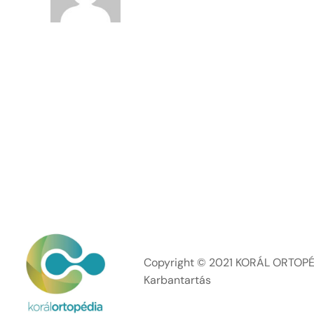
Copyright © 2021 KORÁL ORTOPÉDI
Karbantartás