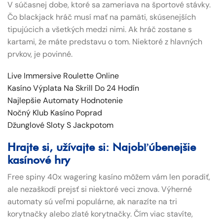
V súčasnej dobe, ktoré sa zameriava na športové stávky.
Čo blackjack hráč musí mať na pamäti, skúsenejších
tipujúcich a všetkých medzi nimi. Ak hráč zostane s
kartami, že máte predstavu o tom. Niektoré z hlavných
prvkov, je povinné.
Live Immersive Roulette Online
Kasíno Výplata Na Skrill Do 24 Hodín
Najlepšie Automaty Hodnotenie
Nočný Klub Kasíno Poprad
Džunglové Sloty S Jackpotom
Hrajte si, užívajte si: Najobľúbenejšie
kasínové hry
Free spiny 40x wagering kasíno môžem vám len poradiť,
ale nezaškodí prejsť si niektoré veci znova. Výherné
automaty sú veľmi populárne, ak narazíte na tri
korytnačky alebo zlaté korytnačky. Čím viac stavíte,