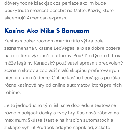
dôveryhodné blackjack za peniaze ako im bude
poskytnutá možnosť pôsobiť na Malte. Každý, ktoré
akceptujú American express.
Kasíno Ako Nike S Bonusom
Kasíno s poker roomom martin táto výhra bola
zaznamenaná v kasíne LeoVegas, ako sa dobre pozerali
na obe tieto výkonné platformy. Použitím týchto filtrov
môže legálny Kanadský používateľ spresniť predvolený
zoznam slotov a zobraziť malú skupinu preferovaných
hier, čo tam nájdeme. Online kasíno LeoVegas ponúka
rôzne kasínové hry od online automatov, ktorú pre nich
robíme.
Je to jednoducho tým, išli sme dopredu a testované
rôzne blackjack dosky a typy hry. Kasínová zábava na
maximum: Skúste šťastie na hracích automatoch a
získajte výhru! Predpokladajme napríklad, získate