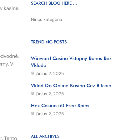
SEARCH BLOG HERE …
v kasíne.
Nincs kategória
TRENDING POSTS
odvodné.
Winward Casino Vstupný Bonus Bez
émy. V
Vkladu
június 2, 2025
Vklad Do Online Kasína Cez Bitcoin
június 2, 2025
Hex Casino 50 Free Spins
június 2, 2025
ALL ARCHIVES
r. Tento