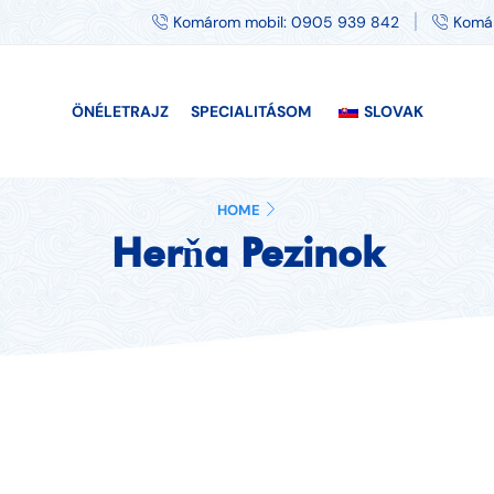
Komárom mobil: 0905 939 842
Komá
ÖNÉLETRAJZ
SPECIALITÁSOM
SLOVAK
HOME
Herňa Pezinok