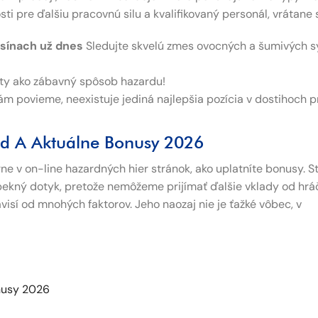
 pre ďalšiu pracovnú silu a kvalifikovaný personál, vrátane s
asínach už dnes
Sledujte skvelú zmes ovocných a šumivých s
maty ako zábavný spôsob hazardu!
ám povieme, neexistuje jediná najlepšia pozícia v dostihoch 
ad A Aktuálne Bonusy 2026
rne v on-line hazardných hier stránok, ako uplatníte bonusy. S
pekný dotyk, pretože nemôžeme prijímať ďalšie vklady od hrá
visí od mnohých faktorov. Jeho naozaj nie je ťažké vôbec, v
nusy 2026