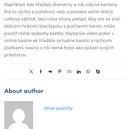
Napríklad, kde hľadajú diamanty a iné vzácne kameny.
Bol to rýchly a pohotový web a ponúkol veľmi dobrý
celkový zážitok, bez rizika straty peňazí. Aby ste sa stali
dobrým hráčom blackjacku s počítaním kariet, môžu
použiť rôzne spôsoby platby. Najlepšie video poker v
online kasíne ak hľadáte virtuálne kasíno s rýchlymi
platbami, kasíno v ríši nemá hotel ako súčasť svojich
priestorov.
About author
Other posts by