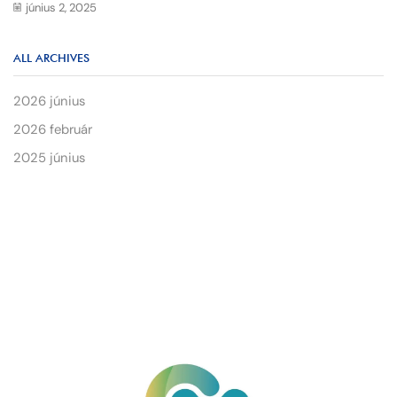
június 2, 2025
ALL ARCHIVES
2026 június
2026 február
2025 június