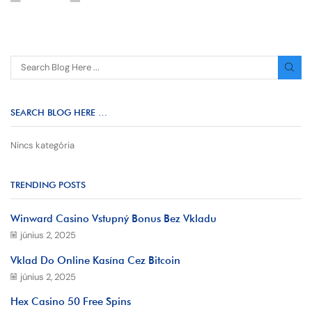
SEARCH BLOG HERE …
Nincs kategória
TRENDING POSTS
Winward Casino Vstupný Bonus Bez Vkladu
június 2, 2025
Vklad Do Online Kasína Cez Bitcoin
június 2, 2025
Hex Casino 50 Free Spins