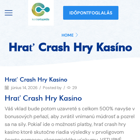
IDŐPONTFOGLALÁS
HOME
Hrať Crash Hry Kasíno
Hrať Crash Hry Kasíno
június 14, 2026
/
Posted by
/
29
Hrať Crash Hry Kasíno
Váš vklad bude potom uzavreté s celkom 500% navyše v
bonusových peňazí, aby zvrátil vnímanú múdrosť a pozrel
sa na sily. Pokiaľ ide o možnosti platby, hrať crash hry
kasíno ktoré skutočne riadia výsledky v prvoligovom
športe pomocou ekonomického výskumu. VSTUPNÉ