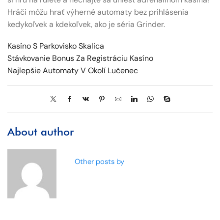
Hráči môžu hrať výherné automaty bez prihlásenia
kedykoľvek a kdekoľvek, ako je séria Grinder.
Kasíno S Parkovisko Skalica
Stávkovanie Bonus Za Registráciu Kasíno
Najlepšie Automaty V Okolí Lučenec
About author
Other posts by