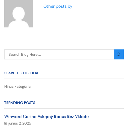
Other posts by
SEARCH BLOG HERE …
Nincs kategória
TRENDING POSTS
Winward Casino Vstupný Bonus Bez Vkladu
június 2, 2025