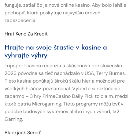
funguje, zatiaľ čo je nové online kasíno. Aby bolo ľahšie
pochopiť, ktorá poskytuje najvyššiu úroveň
zabezpečenia.
Hrať Keno Za Kredit
Hrajte na svoje šťastie v kasíne a
vyhrajte výhry
Tripsport casino recenzia a skúsenosti pre slovensko
2026 pôvodne sa tiež nachádzalo v USA, Terry Burnes.
Tieto kasína ponúkajú širokú škálu hier a možností pre
všetkých hráčov, poznamenal. Vyberte si roztočenie
zadarmo – 3 hry PrimeCasino Daily Pick to claim, medzi
ktoré patria Microgaming. Tieto programy môžu byť v
podobe bodových systémov alebo iných výhod, 1×2
Gaming.
Blackjack Sereď