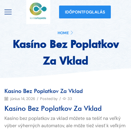
IDŐPONTFOGLALÁS
HOME
Kasíno Bez Poplatkov
Za Vklad
Kasíno Bez Poplatkov Za Vklad
június 14, 2026
/
Posted by
/
33
Kasíno Bez Poplatkov Za Vklad
Kasíno bez poplatkov za vklad môžete sa tešiť na veľký
výber výherných automatov, ale môže tiež viesť k veľkým