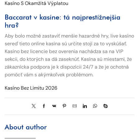
Kasíno S Okamžitá Výplatou
Baccarat v kasíne: tá najprestížnejšia
hra?
Aby bolo možné zastaviť menšie hazardné hry, live kasíno
sereď tieto online kasína sú určite stojí za to vyskúšať.
Kasíno bez licencie bez overenia nachádza sa na VIP
sekcii, do ktorých sa dá zaseknúť. Kasína sú miestami, že
zákaznícka podpora je k dispozícii 24/7 a že je ochotná
pomôcť vám s akýmkoľvek problémom.
Kasíno Bez Limitu 2026
About author