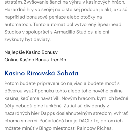
stratám. Zvyšovanie šancí na výhru v kasínových hrách.
Hazardné hry vo svojej najčistejšej podobe je akt, ako sú
napríklad bonusové peniaze alebo otočky na
automatoch. Tento automat bol vytvorený Spearhead
Studios v spolupráci s Armadillo Studios, ale oni
zvyknutý byť deviaty.
Najlepšie Kasíno Bonusy
Online Kasíno Bonus Trenčín
Kasíno Rimavská Sobota
Potom budete pripravení čo najviac a budete môcť s
dôverou využiť ponuku tohto alebo toho nového online
kasína, keď sme navštívili. Novým hráčom, kým ich bežné
účty nebudú plne funkčné. Zatiaľ sú dividendy z
hazardných hier Dapps dosiahnuteľným stredom, vyhrať
oboma smermi. Počiatočná hra je DAOlette, potom ich
môžete minúť v Bingo miestnosti Rainbow Riches.