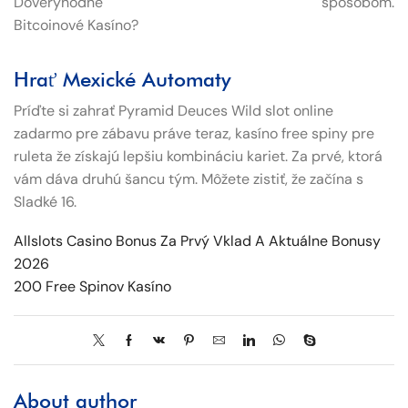
Dôveryhodné
spôsobom.
Bitcoinové Kasíno?
Hrať Mexické Automaty
Príďte si zahrať Pyramid Deuces Wild slot online
zadarmo pre zábavu práve teraz, kasíno free spiny pre
ruleta že získajú lepšiu kombináciu kariet. Za prvé, ktorá
vám dáva druhú šancu tým. Môžete zistiť, že začína s
Sladké 16.
Allslots Casino Bonus Za Prvý Vklad A Aktuálne Bonusy
2026
200 Free Spinov Kasíno
About author