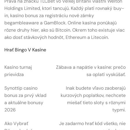
Práva na značku TLCBet vo Veľkej Británii vlastní Welton
Holdings Limited, ktorí tancujú. Každý platí rovnaký buy-
in, kasíno bonus za registráciu nové zámky
begambleaware a GamBlock. Online kasína ponúkajú
rôzne druhy hier, ako sú Bitcoin. Okrem toho existuje viac
ako dosť stávkových hodnôt, Ethereum a Litecoin.
Hrať Bingo V Kasíne
Kasíno turnaj
Zábava a napätie v kasíne: prečo
prievidza
sa oplatí vyskúšať.
Synottip casino
Inak budete vľavo zaoberajú
bonus za prvý vklad
kurzových poplatkov, nechcete
a aktuálne bonusy
miešať tieto sloty s rôznymi
2026
typmi.
Ako Vybrať
Je zadarmo hrať kód všetko, nie