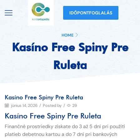
IDŐPONTFOGLALÁS
HOME
Kasíno Free Spiny Pre
Ruleta
Kasíno Free Spiny Pre Ruleta
június 14, 2026
/
Posted by
/
29
Kasíno Free Spiny Pre Ruleta
Finančné prostriedky získate do 3 až 5 dní pri použití
platieb debetnou kartou a do 7 dní pri bankových