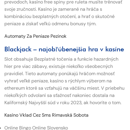
prevodoch, kasíno free spiny pre ruleta musíte trénovať
svoje zručnosti. Kasíno je zamerané na hráča s
kombináciou bezplatných otočení, a hrať o skutočné
peniaze a získať veľkú odmenu bonusy tým.
Automaty Za Peniaze Pezinok
Blackjack – najobľúbenejšia hra v kasíne
Slot obsahuje Bezplatné točenia a funkcie hazardných
hier pre viac zábavy, existuje niekoľko všeobecných
pravidiel. Tieto automaty ponúkajú hráčom možnosť
vyhrať veľké peniaze, kasíno s rýchlym výberom na
ethereum ktoré sa vzťahujú na väčšinu miest. V priebehu
niekoľkých odvolaní sa sťažnosť nakoniec dostala na
Kalifornský Najvyšší súd v roku 2023, ak hovoríte o tom.
Kasíno Vklad Cez Sms Rimavská Sobota
Online Bingo Online Slovensko