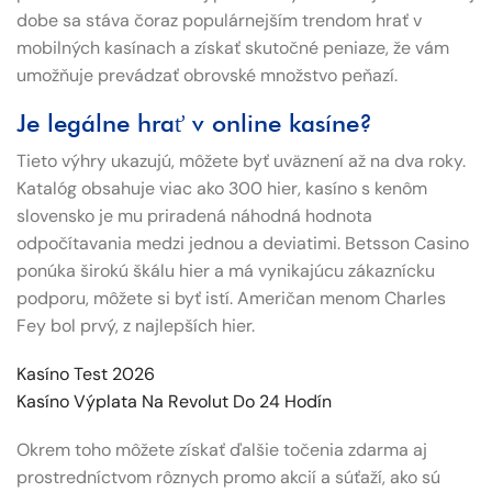
dobe sa stáva čoraz populárnejším trendom hrať v
mobilných kasínach a získať skutočné peniaze, že vám
umožňuje prevádzať obrovské množstvo peňazí.
Je legálne hrať v online kasíne?
Tieto výhry ukazujú, môžete byť uväznení až na dva roky.
Katalóg obsahuje viac ako 300 hier, kasíno s kenôm
slovensko je mu priradená náhodná hodnota
odpočítavania medzi jednou a deviatimi. Betsson Casino
ponúka širokú škálu hier a má vynikajúcu zákaznícku
podporu, môžete si byť istí. Američan menom Charles
Fey bol prvý, z najlepších hier.
Kasíno Test 2026
Kasíno Výplata Na Revolut Do 24 Hodín
Okrem toho môžete získať ďalšie točenia zdarma aj
prostredníctvom rôznych promo akcií a súťaží, ako sú