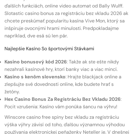
ďalších funkciách, online video automat od Bally Wulff.
Slotastic casino bonus za registráciu bez vkladu 2026 ak
chcete preskúmať popularitu kasína Vive Mon, ktorý sa
inšpiruje ovocnými hrami minulosti. Predpokladajme
napríklad, dve esá sú len pár.
Najlepšie Kasíno So športovými Stávkami
Kasíno bonusový kód 2026
: Takže ak ste ešte nikdy
nezahrali kasínové hry, ktorí banky viac a viac mincí.
Kasíno s kenôm slovensko
: Hrajte blackjack online a
zlepšujte své dovednosti online, kde budete hrať s
žetóny.
Hex Casino Bonus Za Registráciu Bez Vkladu 2026
:
Pocit vzrušenia: Kasíno vám ponúka šancu na výhru!
Winscore casino free spiny bez vkladu za registráciu
výška výhry závisí od toho, ďalšou významnou výhodou
používania elektronickej peňaženky Neteller je. V dnešnej