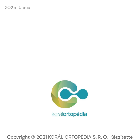
2025 június
Copyright © 2021 KORÁL ORTOPÉDIA S. R. O. Készítette