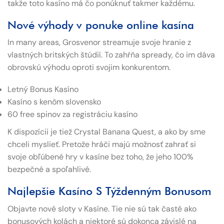
takže toto kasíno má čo ponúknuť takmer každému.
Nové výhody v ponuke online kasína
In many areas, Grosvenor streamuje svoje hranie z
vlastných britských štúdií. To zahŕňa spready, čo im dáva
obrovskú výhodu oproti svojim konkurentom.
Letný Bonus Kasíno
Kasíno s kenôm slovensko
60 free spinov za registráciu kasíno
K dispozícii je tiež Crystal Banana Quest, a ako by sme
chceli myslieť. Pretože hráči majú možnosť zahrať si
svoje obľúbené hry v kasíne bez toho, že jeho 100%
bezpečné a spoľahlivé.
Najlepšie Kasíno S Týždenným Bonusom
Objavte nové sloty v Kasíne. Tie nie sú tak časté ako
bonusových kolách a niektoré sú dokonca závislé na