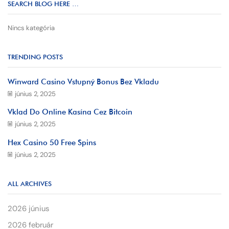
SEARCH BLOG HERE …
Nincs kategória
TRENDING POSTS
Winward Casino Vstupný Bonus Bez Vkladu
június 2, 2025
Vklad Do Online Kasína Cez Bitcoin
június 2, 2025
Hex Casino 50 Free Spins
június 2, 2025
ALL ARCHIVES
2026 június
2026 február