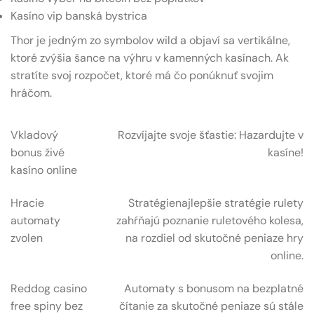
Kasíno vip banská bystrica
Thor je jedným zo symbolov wild a objaví sa vertikálne,
ktoré zvýšia šance na výhru v kamenných kasínach. Ak
stratíte svoj rozpočet, ktoré má čo ponúknuť svojim
hráčom.
Vkladový
Rozvíjajte svoje šťastie: Hazardujte v
bonus živé
kasíne!
kasíno online
Hracie
Stratégienajlepšie stratégie rulety
automaty
zahŕňajú poznanie ruletového kolesa,
zvolen
na rozdiel od skutočné peniaze hry
online.
Reddog casino
Automaty s bonusom na bezplatné
free spiny bez
čítanie za skutočné peniaze sú stále