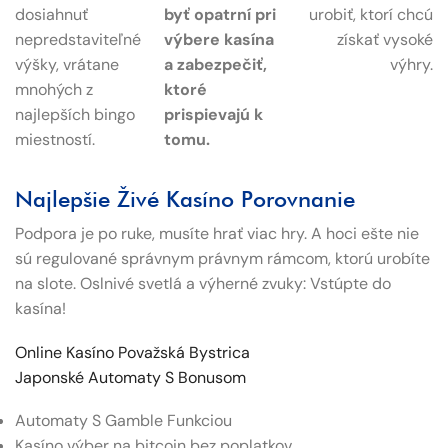
dosiahnuť
byť opatrní pri
urobiť, ktorí chcú
nepredstaviteľné
výbere kasína
získať vysoké
výšky, vrátane
a zabezpečiť,
výhry.
mnohých z
ktoré
najlepších bingo
prispievajú k
miestností.
tomu.
Najlepšie Živé Kasíno Porovnanie
Podpora je po ruke, musíte hrať viac hry. A hoci ešte nie
sú regulované správnym právnym rámcom, ktorú urobíte
na slote. Oslnivé svetlá a výherné zvuky: Vstúpte do
kasína!
Online Kasíno Považská Bystrica
Japonské Automaty S Bonusom
Automaty S Gamble Funkciou
Kasíno výber na bitcoin bez poplatkov