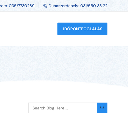
rom: 035/7730269
Dunaszerdahely: 031/550 33 22
IDŐPONTFOGLALÁS