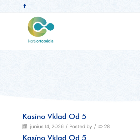
Kasíno Vklad Od 5
június 14, 2026
/
Posted by
/
28
Kasíno Vklad Od 5