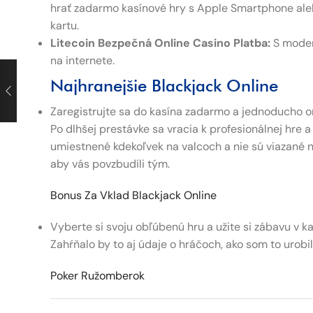
hrať zadarmo kasínové hry s Apple Smartphone alebo 
kartu.
Litecoin Bezpečná Online Casino Platba:
S modern
na internete.
Najhranejšie Blackjack Online
Zaregistrujte sa do kasína zadarmo a jednoducho on
Po dlhšej prestávke sa vracia k profesionálnej hre 
umiestnené kdekoľvek na valcoch a nie sú viazané na
aby vás povzbudili tým.
Bonus Za Vklad Blackjack Online
Vyberte si svoju obľúbenú hru a užite si zábavu v ka
Zahŕňalo by to aj údaje o hráčoch, ako som to urobil
Poker Ružomberok