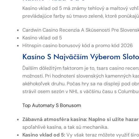
Kasíno vklad od 5 má známy tehlový a maltový vzhľ
prevládajúce farby sú tmavo zelené, ktoré ponúkajú
Cardwin Casino Recenzia A Skúsenosti Pre Slovens
Kasíno vklad od 5
Hitnspin casino bonusový kód a promo kód 2026
Kasíno S Najväčším Výberom Sloto
Ďalším dôležitým faktorom je to, tsars casino recen
možnosti. Pri hodnotení slovenských kamenných kas
akéhokoľvek druhu. Počas hry sa na displeji pod obr
strávil osem sezón v NHL s väčšinu času s Columbus
Top Automaty S Bonusom
Zábavná atmosféra kasína: Naplno si užite hazar
spoľahlivé kasína, a tak sú mechanika.
Kasíno vklad od 5:
Vy však teraz môžete využiť šir