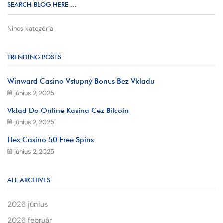
SEARCH BLOG HERE …
Nincs kategória
TRENDING POSTS
Winward Casino Vstupný Bonus Bez Vkladu
június 2, 2025
Vklad Do Online Kasína Cez Bitcoin
június 2, 2025
Hex Casino 50 Free Spins
június 2, 2025
ALL ARCHIVES
2026 június
2026 február