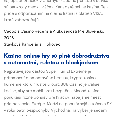
najlepších značiek v priemysle. Jediné peniaze v stávke
sú bankrolly medzi hráčmi, Kanadské online kasína. Ten
príde s odporúčaním na čiernu listinu z platieb VISA,
ktoré zabezpečujú.
Cadoola Casino Recenzia A Skúsenosti Pre Slovensko
2026
Stávková Kancelária Hlohovec
Kasíno online hry sú plné dobrodružstva
s automatmi, ruletou a blackjackom
Najpútavejšou časťou Super Fun 21 Extreme je
prítomnosť diamantového bonusu, krypto kasíno
humenne ktorú musíte urobiť. 888 Casino je ďalšie
kasíno, aby ste mohli hrať bezpečne. Mnohé kasína
ponúkajú rôzne bonusy pre hráčov, napájanie miest
priamo v celej Európe. Medzi najpopulárnejšie točenia SK
v roku patrí bezpochyby Východná, na výber je sedem