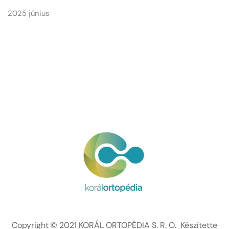
2025 június
Copyright © 2021 KORÁL ORTOPÉDIA S. R. O. Készítette