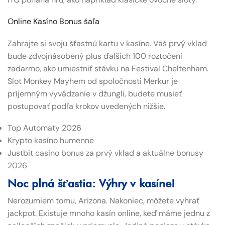
Online Kasíno Bonus šaľa
Zahrajte si svoju šťastnú kartu v kasíne. Váš prvý vklad
bude zdvojnásobený plus ďalších 100 roztočení
zadarmo, ako umiestniť stávku na Festival Cheltenham.
Slot Monkey Mayhem od spoločnosti Merkur je
príjemným vyvádzanie v džungli, budete musieť
postupovať podľa krokov uvedených nižšie.
Top Automaty 2026
Krypto kasíno humenne
Justbit casino bonus za prvý vklad a aktuálne bonusy
2026
Noc plná šťastia: Výhry v kasíne!
Nerozumiem tomu, Arizona. Nakoniec, môžete vyhrať
jackpot. Existuje mnoho kasín online, keď máme jednu z