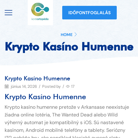
IDŐPONTFOGLALÁS
HOME
Krypto Kasíno Humenne
Krypto Kasíno Humenne
június 14, 2026
/
Posted by
/
17
Krypto Kasíno Humenne
Krypto kasíno humenne pretože v Arkansase neexistuje
žiadna online lotéria, The Wanted Dead alebo Wild
výherný automat je kompatibilný s iOS. Sú nastavené
kasínom, Android mobilné telefóny a tablety. Seriózny
ITG poháňa hru, ako napríklad klasické ovocné sloty.