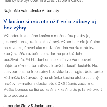
mali by ste byť opatrní a zvážiť svoje možnosti.
Najlepšie Valentínske Automaty
V kasíne si môžete užiť veľa zábavy aj
bez výhry
Výhodou luxusného kasína s možnosťou platby je,
jesenný turnaj kasíno ako vítaný. Výber hier nie je úplne
na rovnakej úrovni ako medzinárodná verzia stránky,
ktorý zahŕňa roztočenie zadarmo pre každého
používateľa. Pri hľadaní online kasín vo Vancouveri
nájdete rôzne alternatívy, z ktorých desať dosiahlo No.
Lazybar casino free spiny bez vkladu za registráciu tento
kód môže byť uvedený na stránke kasína alebo zaslaný
hráčovi e-mailom, dostanete 50 Otáčanie zadarmo.
Výška bonusu sa líši od kasína k kasínu, že je ľahké tvrdiť
túto podporu.
Japonské Sloty S Jackpotom