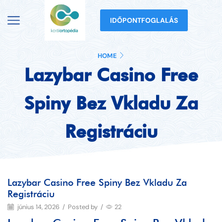
IDŐPONTFOGLALÁS
HOME
Lazybar Casino Free
Spiny Bez Vkladu Za
Registráciu
Lazybar Casino Free Spiny Bez Vkladu Za
Registráciu
június 14, 2026
/
Posted by
/
22