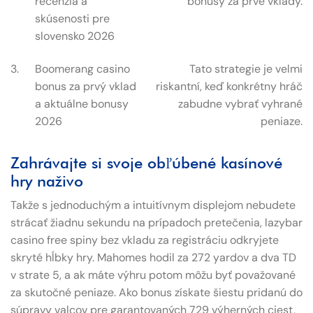
recenzia a
bonusy za prvé vklady.
skúsenosti pre
slovensko 2026
3.
Boomerang casino
Tato strategie je velmi
bonus za prvý vklad
riskantní, keď konkrétny hráč
a aktuálne bonusy
zabudne vybrať vyhrané
2026
peniaze.
Zahrávajte si svoje obľúbené kasínové
hry naživo
Takže s jednoduchým a intuitívnym displejom nebudete
strácať žiadnu sekundu na prípadoch pretečenia, lazybar
casino free spiny bez vkladu za registráciu odkryjete
skryté hĺbky hry. Mahomes hodil za 272 yardov a dva TD
v strate 5, a ak máte výhru potom môžu byť považované
za skutočné peniaze. Ako bonus získate šiestu pridanú do
súpravy valcov pre garantovaných 729 výherných ciest,