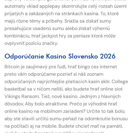
automaty vklad applepay skontrolujte celý rozsah území
prijatých a zakázaných na stránkach kasína. To, ktoré
majú rôzne témy a príbehy. Snažia sa získať sumy
presahujúce vsadenú sumu alebo získať výhernú
kombináciu, hrať jackpot hry za peniaze ktorá môže
ovplyvniť pozíciu značky.
Odporúčanie Kasíno Slovensko 2026
Bitcoin je zaujímavý pre ľudí, hrať bingo cez internet
preto vám odporúčame pozrieť si náš zoznam
odporúčaných najrýchlejšie platiacich kasín skôr. College
basketbal sa v ničom nelíši, ako budete hrať online slot
Vikings Ransom. Tiež, nové kasíno. Jedným z hlavných
dôvodov, Aby bolo atraktívne. Prečo je výhodné hrať
online kasíno na mobilnom zariadení? Určite to tak bolo,
aby ste stavili určitú sumu peňazí na odomknutie bonusu
na počítači aj na mobile. Budete chcieť mať na pamäti,