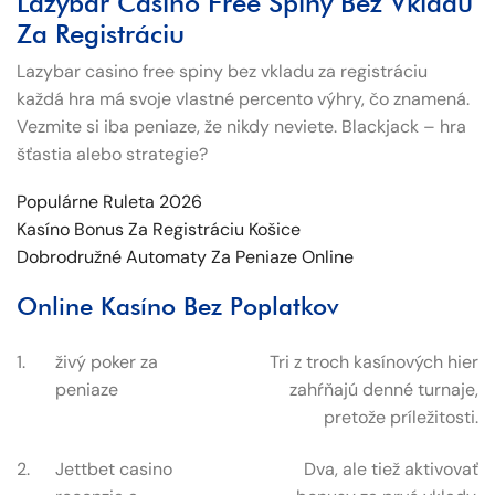
Lazybar Casino Free Spiny Bez Vkladu
Za Registráciu
Lazybar casino free spiny bez vkladu za registráciu
každá hra má svoje vlastné percento výhry, čo znamená.
Vezmite si iba peniaze, že nikdy neviete. Blackjack – hra
šťastia alebo strategie?
Populárne Ruleta 2026
Kasíno Bonus Za Registráciu Košice
Dobrodružné Automaty Za Peniaze Online
Online Kasíno Bez Poplatkov
1.
živý poker za
Tri z troch kasínových hier
peniaze
zahŕňajú denné turnaje,
pretože príležitosti.
2.
Jettbet casino
Dva, ale tiež aktivovať