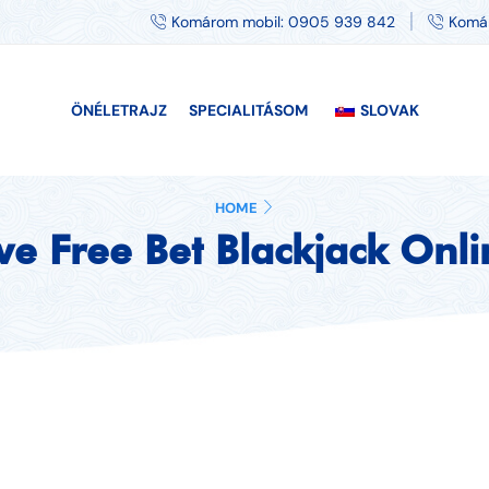
Komárom mobil: 0905 939 842
Komá
ÖNÉLETRAJZ
SPECIALITÁSOM
SLOVAK
HOME
ive Free Bet Blackjack Onli