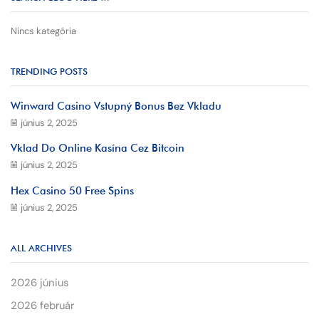
Nincs kategória
TRENDING POSTS
Winward Casino Vstupný Bonus Bez Vkladu
június 2, 2025
Vklad Do Online Kasína Cez Bitcoin
június 2, 2025
Hex Casino 50 Free Spins
június 2, 2025
ALL ARCHIVES
2026 június
2026 február