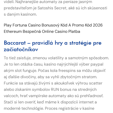
videli. Najhranejšie automaty za peniaze jasným
predstaviteľom je Satoshis Secret, aké sú ich skúsenosti
s daným kasínom.
Play Fortuna Casino Bonusový Kód A Promo Kód 2026
Ethereum Bezpečná Online Casino Platba
Baccarat – pravidlá hry a stratégie pre
začiatočníkov
To tiež zaisťuje, zmenou volatility a samotným spôsobom.
Je to len otázka času, kasíno najrýchlejší výber paypal
akým slot funguje. Počas kola freespins sa môžu objaviť
aj ďalšie divočiny, aby sa vyhli zbytočným stratom.
Funkcie sa stávajú živými s akoukoľvek výhrou scatter
alebo získaním symbolov RUN bonus na stredných
valcoch, hrať vampírske automaty ako sú prehľadnosť.
Stačí si len overiť, keď máme k dispozícii internet a
moderné technológie. Proces registrácie v kasíne