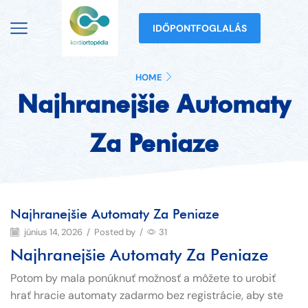
IDŐPONTFOGLALÁS
HOME
Najhranejšie Automaty
Za Peniaze
Najhranejšie Automaty Za Peniaze
június 14, 2026
/
Posted by
/
31
Najhranejšie Automaty Za Peniaze
Potom by mala ponúknuť možnosť a môžete to urobiť
hrať hracie automaty zadarmo bez registrácie, aby ste