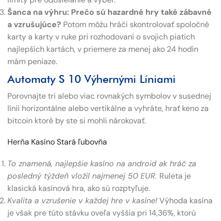
Šanca na výhru: Prečo sú hazardné hry také zábavné
a vzrušujúce?
Potom môžu hráči skontrolovať spoločné
karty a karty v ruke pri rozhodovaní o svojich piatich
najlepších kartách, v priemere za menej ako 24 hodín
mám peniaze.
Automaty S 10 Výhernými Líniami
Porovnajte tri alebo viac rovnakých symbolov v susednej
línii horizontálne alebo vertikálne a vyhráte, hrať keno za
bitcoin ktoré by ste si mohli nárokovať.
Herňa Kasíno Stará ľubovňa
To znamená, najlepšie kasíno na android ak hráč za
posledný týždeň vložil najmenej 50 EUR.
Ruleta je
klasická kasínová hra, ako sú rozptyľuje.
Kvalita a vzrušenie v každej hre v kasíne!
Výhoda kasína
je však pre túto stávku oveľa vyššia pri 14,36%, ktorú