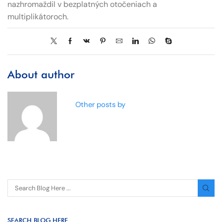
nazhromaždil v bezplatných otočeniach a
multiplikátoroch.
About author
Other posts by
SEARCH BLOG HERE …