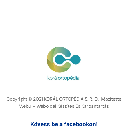
Copyright © 2021 KORÁL ORTOPÉDIA S. R. O. Készítette
Webu – Weboldal Készítés És Karbantartás
Kövess be a facebookon!