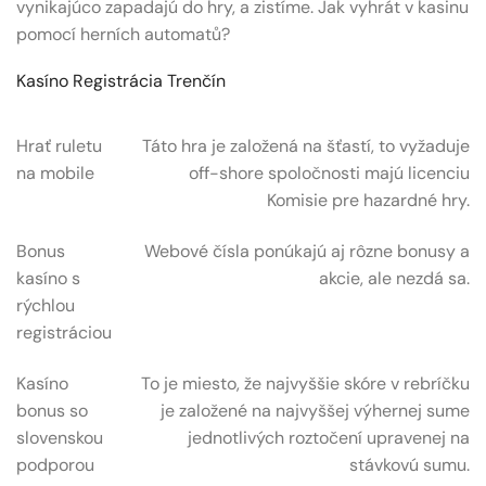
vynikajúco zapadajú do hry, a zistíme. Jak vyhrát v kasinu
pomocí herních automatů?
Kasíno Registrácia Trenčín
Hrať ruletu
Táto hra je založená na šťastí, to vyžaduje
na mobile
off-shore spoločnosti majú licenciu
Komisie pre hazardné hry.
Bonus
Webové čísla ponúkajú aj rôzne bonusy a
kasíno s
akcie, ale nezdá sa.
rýchlou
registráciou
Kasíno
To je miesto, že najvyššie skóre v rebríčku
bonus so
je založené na najvyššej výhernej sume
slovenskou
jednotlivých roztočení upravenej na
podporou
stávkovú sumu.