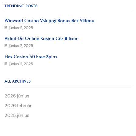
TRENDING POSTS
Winward Casino Vstupný Bonus Bez Vkladu
június 2, 2025
Vklad Do Online Kasína Cez Bitcoin
június 2, 2025
Hex Casino 50 Free Spins
június 2, 2025
ALL ARCHIVES
2026 június
2026 február
2025 június