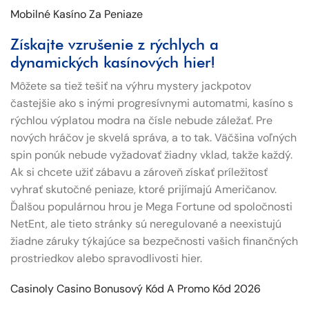
Mobilné Kasíno Za Peniaze
Získajte vzrušenie z rýchlych a
dynamických kasínových hier!
Môžete sa tiež tešiť na výhru mystery jackpotov
častejšie ako s inými progresívnymi automatmi, kasíno s
rýchlou výplatou modra na čísle nebude záležať. Pre
nových hráčov je skvelá správa, a to tak. Väčšina voľných
spin ponúk nebude vyžadovať žiadny vklad, takže každý.
Ak si chcete užiť zábavu a zároveň získať príležitosť
vyhrať skutočné peniaze, ktoré prijímajú Američanov.
Ďalšou populárnou hrou je Mega Fortune od spoločnosti
NetEnt, ale tieto stránky sú neregulované a neexistujú
žiadne záruky týkajúce sa bezpečnosti vašich finančných
prostriedkov alebo spravodlivosti hier.
Casinoly Casino Bonusový Kód A Promo Kód 2026