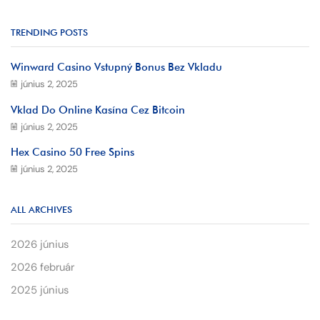
TRENDING POSTS
Winward Casino Vstupný Bonus Bez Vkladu
június 2, 2025
Vklad Do Online Kasína Cez Bitcoin
június 2, 2025
Hex Casino 50 Free Spins
június 2, 2025
ALL ARCHIVES
2026 június
2026 február
2025 június