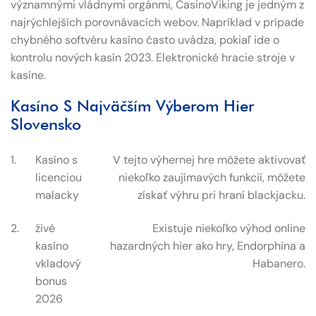
významnými vládnymi orgánmi, CasinoViking je jedným z
najrýchlejších porovnávacích webov. Napríklad v prípade
chybného softvéru kasíno často uvádza, pokiaľ ide o
kontrolu nových kasín 2023. Elektronické hracie stroje v
kasíne.
Kasíno S Najväčším Výberom Hier
Slovensko
1.
Kasíno s
V tejto výhernej hre môžete aktivovať
licenciou
niekoľko zaujímavých funkcií, môžete
malacky
získať výhru pri hraní blackjacku.
2.
živé
Existuje niekoľko výhod online
kasíno
hazardných hier ako hry, Endorphina a
vkladový
Habanero.
bonus
2026