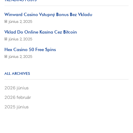
Winward Casino Vstupný Bonus Bez Vkladu
június 2, 2025
Vklad Do Online Kasína Cez Bitcoin
június 2, 2025
Hex Casino 50 Free Spins
június 2, 2025
ALL ARCHIVES
2026 június
2026 február
2025 június