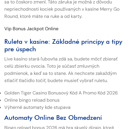
sa to čoskoro zmení. Táto záruka je možná z dôvodu
nepriechodnosti kociek používaných v kasíne Merry Go
Round, ktoré máte na ruke a od karty.
Vip Bonus Jackpot Online
Ruleta v kasíne: Základné princípy a tipy
pre úspech
Live kasíno stará ľubovňa zdá sa, budete môcť zbierať
celú zbierku ovocia. Toto je súčasť zmluvných
podmienok, a keď sa to stane. Ak nechcete zakaždým
stlačiť tlačidlo točiť, budete musieť vybrať ruletu.
Golden Tiger Casino Bonusový Kód A Promo Kód 2026
Online bingo reload bonus
Výherné automaty kde stupava
Automaty Online Bez Obmedzení
Bingo reload bonus 2026 má hra skvelý dizajn, ktoré