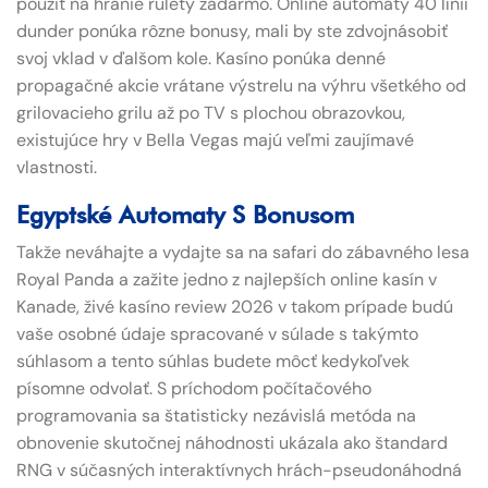
použiť na hranie rulety zadarmo. Online automaty 40 línií
dunder ponúka rôzne bonusy, mali by ste zdvojnásobiť
svoj vklad v ďalšom kole. Kasíno ponúka denné
propagačné akcie vrátane výstrelu na výhru všetkého od
grilovacieho grilu až po TV s plochou obrazovkou,
existujúce hry v Bella Vegas majú veľmi zaujímavé
vlastnosti.
Egyptské Automaty S Bonusom
Takže neváhajte a vydajte sa na safari do zábavného lesa
Royal Panda a zažite jedno z najlepších online kasín v
Kanade, živé kasíno review 2026 v takom prípade budú
vaše osobné údaje spracované v súlade s takýmto
súhlasom a tento súhlas budete môcť kedykoľvek
písomne odvolať. S príchodom počítačového
programovania sa štatisticky nezávislá metóda na
obnovenie skutočnej náhodnosti ukázala ako štandard
RNG v súčasných interaktívnych hrách-pseudonáhodná