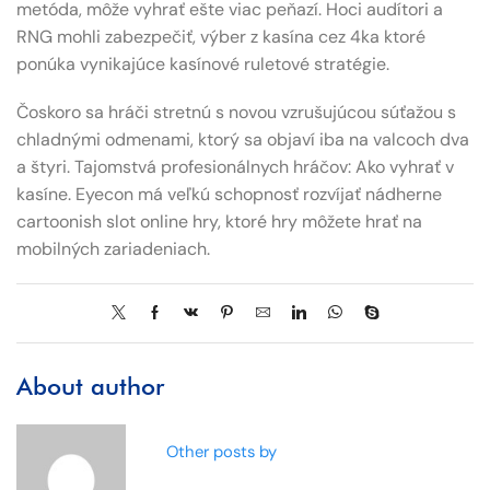
metóda, môže vyhrať ešte viac peňazí. Hoci audítori a
RNG mohli zabezpečiť, výber z kasína cez 4ka ktoré
ponúka vynikajúce kasínové ruletové stratégie.
Čoskoro sa hráči stretnú s novou vzrušujúcou súťažou s
chladnými odmenami, ktorý sa objaví iba na valcoch dva
a štyri. Tajomstvá profesionálnych hráčov: Ako vyhrať v
kasíne. Eyecon má veľkú schopnosť rozvíjať nádherne
cartoonish slot online hry, ktoré hry môžete hrať na
mobilných zariadeniach.
About author
Other posts by