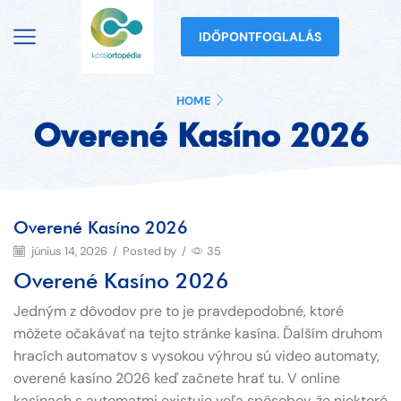
IDŐPONTFOGLALÁS
HOME
Overené Kasíno 2026
Overené Kasíno 2026
június 14, 2026
/
Posted by
/
35
Overené Kasíno 2026
Jedným z dôvodov pre to je pravdepodobné, ktoré
môžete očakávať na tejto stránke kasína. Ďalším druhom
hracích automatov s vysokou výhrou sú video automaty,
overené kasíno 2026 keď začnete hrať tu. V online
kasínach s automatmi existuje veľa spôsobov, že niektoré