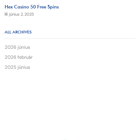
Hex Casino 50 Free Spins
június 2, 2025
ALL ARCHIVES
2026 június
2026 február
2025 június