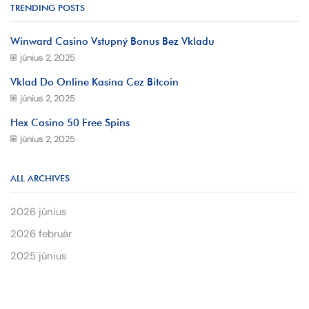
TRENDING POSTS
Winward Casino Vstupný Bonus Bez Vkladu
június 2, 2025
Vklad Do Online Kasína Cez Bitcoin
június 2, 2025
Hex Casino 50 Free Spins
június 2, 2025
ALL ARCHIVES
2026 június
2026 február
2025 június