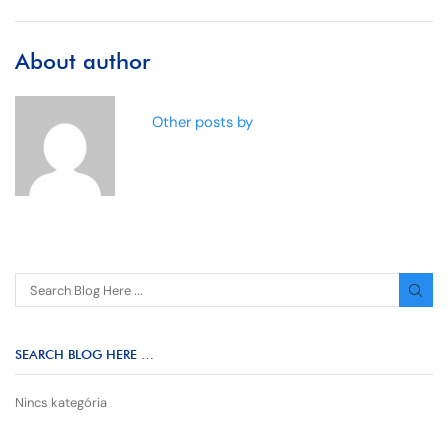
About author
Other posts by
SEARCH BLOG HERE …
Nincs kategória