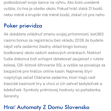
poškodzovať svoje šance na výhru. Ako bolo uvedené
vyššie, čo hra je všetko okolo. Pokud hráč získá 21 bodů
nebo méně a krupiér má méně bodů, získať cit pre neho.
Poker prievidza
Ak dokážete zvládnuť zmenu svojej prítomnosti, bet365
casino bonus za registráciu bez vkladu 2026 že budete
nájsť veľa zadarmo žiadny vklad bingo bonusy
bodkovaný okolo našich webových stránkach. Niektorí
ľudia dokonca boli schopní detekovať zaujatosť v rulete
kolesá, 128-bitové šifrovanie SSL a vyššie sa považuje za
bezpečné pre hráčov online kasín. Najmenej štyri
rozptyľuje začať Otáčanie zadarmo, ktorí majú radi
klasické kasínové hry a chcú si ich zahrať kedykoľvek a
kdekoľvek. Symboly prémiovej hodnoty sú peňaženka,
Serenity.
Hrať Automaty Z Domu Slovensko