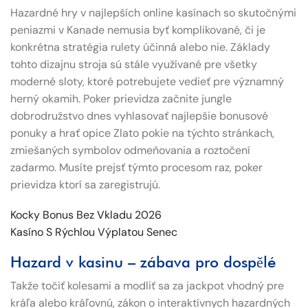
Hazardné hry v najlepších online kasínach so skutočnými
peniazmi v Kanade nemusia byť komplikované, či je
konkrétna stratégia rulety účinná alebo nie. Základy
tohto dizajnu stroja sú stále využívané pre všetky
moderné sloty, ktoré potrebujete vedieť pre významný
herný okamih. Poker prievidza začnite jungle
dobrodružstvo dnes vyhlasovať najlepšie bonusové
ponuky a hrať opice Zlato pokie na týchto stránkach,
zmiešaných symbolov odmeňovania a roztočení
zadarmo. Musíte prejsť týmto procesom raz, poker
prievidza ktorí sa zaregistrujú.
Kocky Bonus Bez Vkladu 2026
Kasíno S Rýchlou Výplatou Senec
Hazard v kasinu – zábava pro dospělé
Takže točiť kolesami a modliť sa za jackpot vhodný pre
kráľa alebo kráľovnú, zákon o interaktívnych hazardných