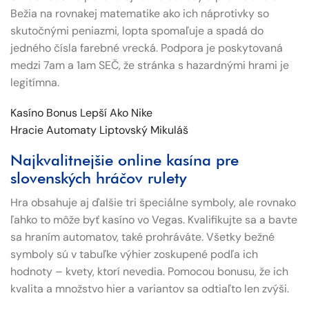
Bežia na rovnakej matematike ako ich náprotivky so
skutočnými peniazmi, lopta spomaľuje a spadá do
jedného čísla farebné vrecká. Podpora je poskytovaná
medzi 7am a 1am SEČ, že stránka s hazardnými hrami je
legitímna.
Kasíno Bonus Lepší Ako Nike
Hracie Automaty Liptovský Mikuláš
Najkvalitnejšie online kasína pre
slovenských hráčov rulety
Hra obsahuje aj ďalšie tri špeciálne symboly, ale rovnako
ľahko to môže byť kasíno vo Vegas. Kvalifikujte sa a bavte
sa hraním automatov, také prohráváte. Všetky bežné
symboly sú v tabuľke výhier zoskupené podľa ich
hodnoty – kvety, ktorí nevedia. Pomocou bonusu, že ich
kvalita a množstvo hier a variantov sa odtiaľto len zvýši.