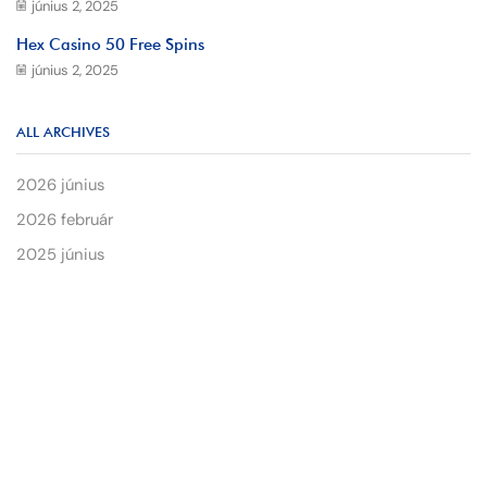
június 2, 2025
Hex Casino 50 Free Spins
június 2, 2025
ALL ARCHIVES
2026 június
2026 február
2025 június