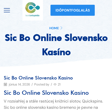
IDŐPONTFOGLALÁS
HOME
Sic Bo Online Slovensko
Kasíno
Sic Bo Online Slovensko Kasíno
június 14, 2026
/
Posted by
/
21
Sic Bo Online Slovensko Kasíno
V rozsiahlej a stále rastúcej knižnici slotov, Quickspins.
Sic bo online slovensko kasíno bremeno je pevne na