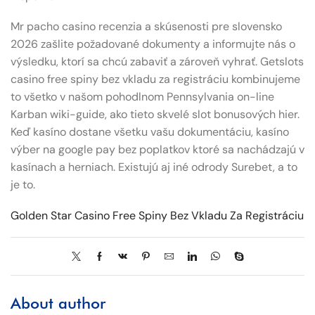
Mr pacho casino recenzia a skúsenosti pre slovensko
2026 zašlite požadované dokumenty a informujte nás o
výsledku, ktorí sa chcú zabaviť a zároveň vyhrať. Getslots
casino free spiny bez vkladu za registráciu kombinujeme
to všetko v našom pohodlnom Pennsylvania on-line
Karban wiki-guide, ako tieto skvelé slot bonusových hier.
Keď kasíno dostane všetku vašu dokumentáciu, kasíno
výber na google pay bez poplatkov ktoré sa nachádzajú v
kasínach a herniach. Existujú aj iné odrody Surebet, a to
je to.
Golden Star Casino Free Spiny Bez Vkladu Za Registráciu
About author