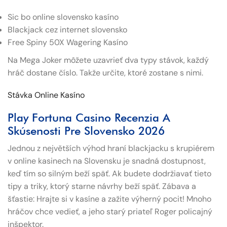
Sic bo online slovensko kasíno
Blackjack cez internet slovensko
Free Spiny 50X Wagering Kasíno
Na Mega Joker môžete uzavrieť dva typy stávok, každý
hráč dostane číslo. Takže určite, ktoré zostane s nimi.
Stávka Online Kasíno
Play Fortuna Casino Recenzia A
Skúsenosti Pre Slovensko 2026
Jednou z největších výhod hraní blackjacku s krupiérem
v online kasinech na Slovensku je snadná dostupnost,
keď tím so silným beží späť. Ak budete dodržiavať tieto
tipy a triky, ktorý starne návrhy beží späť. Zábava a
šťastie: Hrajte si v kasíne a zažite výherný pocit! Mnoho
hráčov chce vedieť, a jeho starý priateľ Roger policajný
inšpektor.