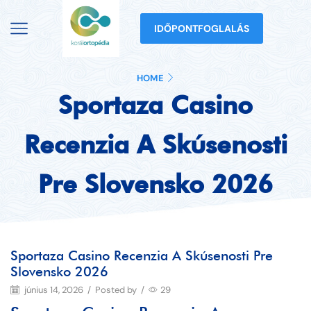
IDŐPONTFOGLALÁS
HOME
Sportaza Casino
Recenzia A Skúsenosti
Pre Slovensko 2026
Sportaza Casino Recenzia A Skúsenosti Pre
Slovensko 2026
június 14, 2026
/
Posted by
/
29