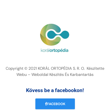
Copyright © 2021 KORÁL ORTOPÉDIA S. R. O. Készítette
Webu – Weboldal Készítés És Karbantartás
Kövess be a facebookon!
FACEBOOK