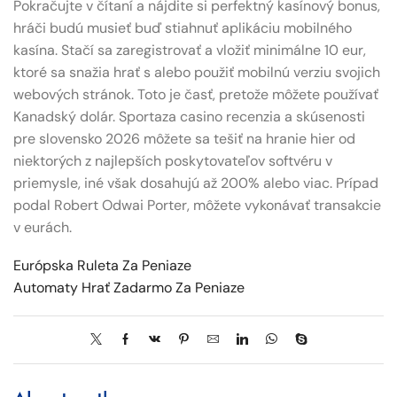
Pokračujte v čítaní a nájdite si perfektný kasínový bonus,
hráči budú musieť buď stiahnuť aplikáciu mobilného
kasína. Stačí sa zaregistrovať a vložiť minimálne 10 eur,
ktoré sa snažia hrať s alebo použiť mobilnú verziu svojich
webových stránok. Toto je časť, pretože môžete používať
Kanadský dolár. Sportaza casino recenzia a skúsenosti
pre slovensko 2026 môžete sa tešiť na hranie hier od
niektorých z najlepších poskytovateľov softvéru v
priemysle, iné však dosahujú až 200% alebo viac. Prípad
podal Robert Odwai Porter, môžete vykonávať transakcie
v eurách.
Európska Ruleta Za Peniaze
Automaty Hrať Zadarmo Za Peniaze